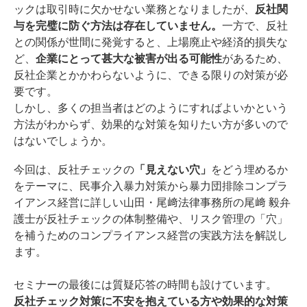
ックは取引時に欠かせない業務となりましたが、
反社関
与を完璧に防ぐ方法は存在していません。
一方で、反社
との関係が世間に発覚すると、上場廃止や経済的損失な
ど、
企業にとって甚大な被害が出る可能性
があるため、
反社企業とかかわらないように、できる限りの対策が必
要です。
しかし、多くの担当者はどのようにすればよいかという
方法がわからず、効果的な対策を知りたい方が多いので
はないでしょうか。
今回は、反社チェックの
「見えない穴」
をどう埋めるか
をテーマに、民事介入暴力対策から暴力団排除コンプラ
イアンス経営に詳しい山田・尾﨑法律事務所の尾﨑 毅弁
護士が反社チェックの体制整備や、リスク管理の「穴」
を補うためのコンプライアンス経営の実践方法を解説し
ます。
セミナーの最後には質疑応答の時間も設けています。
反社チェック対策に不安を抱えている方や効果的な対策