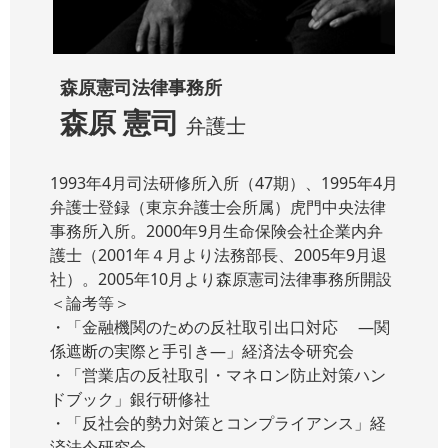
森原憲司法律事務所
森原 憲司
弁護士
1993年4月司法研修所入所（47期）、1995年4月
弁護士登録（東京弁護士会所属）虎門中央法律
事務所入所。2000年9月生命保険会社企業内弁
護士（2001年４月より法務部長、2005年9月退
社）。2005年10月より森原憲司法律事務所開設
＜論考等＞
・「金融機関のための反社取引出口対応 ―関
係遮断の実際と手引き―」経済法令研究会
・「営業店の反社取引・マネロン防止対策ハン
ドブック」銀行研修社
・「反社会的勢力対策とコンプライアンス」経
済法令研究会