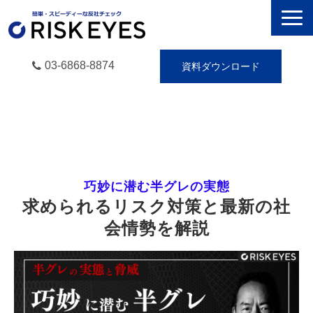
03-6868-8874
資料ダウンロード
RISK EYESとは
導入事例
動画で学ぶ
巧妙に潜む半グレの実態
セミナー／イベント
求められるリスク対策と最新の社
eBooks
会情勢を解説
お役立ち情報
無料トライアル