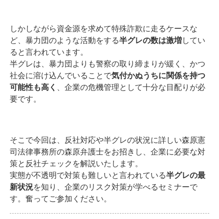
しかしながら資金源を求めて特殊詐欺に走るケースな
ど、暴力団のような活動をする
半グレの数は激増
してい
ると言われています。
半グレは、暴力団よりも警察の取り締まりが緩く、かつ
社会に溶け込んでいることで
気付かぬうちに関係を持つ
可能性も高く
、企業の危機管理として十分な目配りが必
要です。
そこで今回は、反社対応や半グレの状況に詳しい森原憲
司法律事務所の森原弁護士をお招きし、企業に必要な対
策と反社チェックを解説いたします。
実態が不透明で対策も難しいと言われている
半グレの最
新状況
を知り、企業のリスク対策が学べるセミナーで
す。奮ってご参加ください。