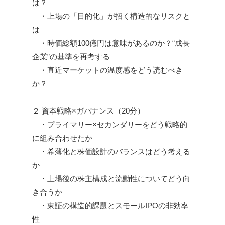
は？
・上場の「目的化」が招く構造的なリスクと
は
・時価総額100億円は意味があるのか？“成長
企業”の基準を再考する
・直近マーケットの温度感をどう読むべき
か？
２ 資本戦略×ガバナンス（20分）
・プライマリー×セカンダリーをどう戦略的
に組み合わせたか
・希薄化と株価設計のバランスはどう考える
か
・上場後の株主構成と流動性についてどう向
き合うか
・東証の構造的課題とスモールIPOの非効率
性