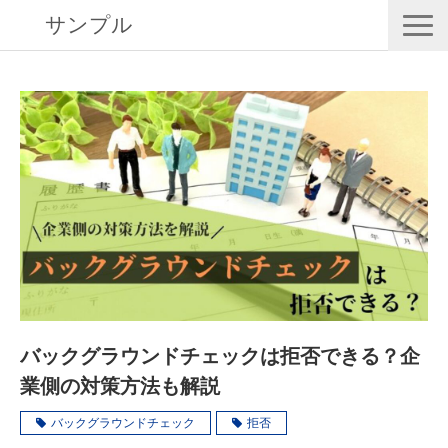
サンプル
RISK EYESとは
導入事例
動画で学ぶ
セミナー／イベント
eBooks
お役立ち情報
バックグラウンドチェックは拒否できる？企
業側の対策方法も解説
バックグラウンドチェック
拒否