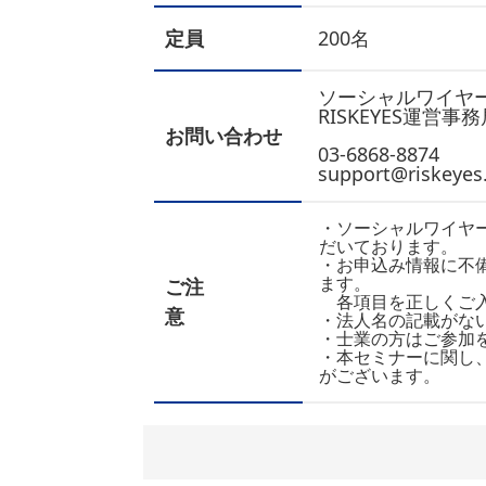
定員
200名
ソーシャルワイヤ
RISKEYES運営事
お問い合わせ
03-6868-8874
support@riskeyes.
・ソーシャルワイヤ
だいております。
・お申込み情報に不
ます。
ご注
各項目を正しくご入
意
・法人名の記載がな
・士業の方はご参加
・本セミナーに関し
がございます。