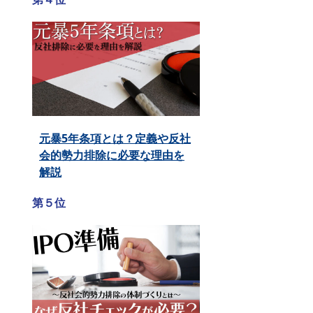
元暴5年条項とは？定義や反社
会的勢力排除に必要な理由を
解説
第５位