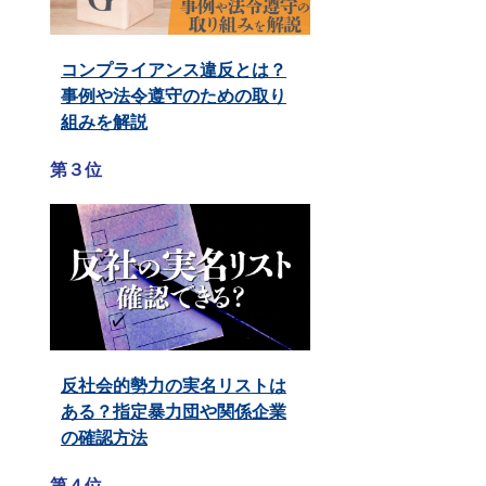
コンプライアンス違反とは？
事例や法令遵守のための取り
組みを解説
第３位
反社会的勢力の実名リストは
ある？指定暴力団や関係企業
の確認方法
第４位