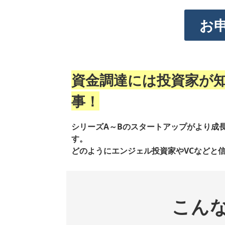
お
資金調達には投資家が
事！
シリーズA～Bのスタートアップがより成
す。
どのようにエンジェル投資家やVCなどと
こん