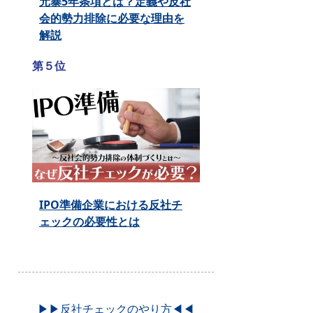
元暴5年条項とは？定義や反社
会的勢力排除に必要な理由を
解説
第５位
IPO準備企業における反社チ
ェックの必要性とは
▶▶反社チェックのやり方◀◀