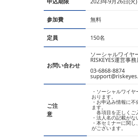
申込期限
2023年9月26日(火) 
参加費
無料
定員
150名
ソーシャルワイヤ
RISKEYES運営事
お問い合わせ
03-6868-8874
support@riskeyes.
・ソーシャルワイヤ
おります。
・お申込み情報に不
ご注
ます。
各項目を正しくご入
意
・法人名の記載がな
・本セミナーに関し
がございます。