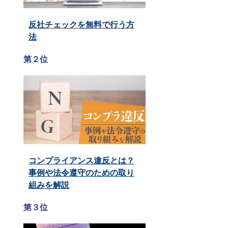
反社チェックを無料で行う方
法
第２位
コンプライアンス違反とは？
事例や法令遵守のための取り
組みを解説
第３位