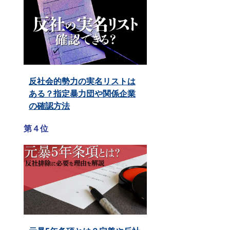
反社会的勢力の実名リストは
ある？指定暴力団や関係企業
の確認方法
第４位