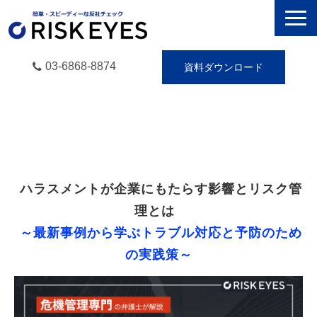
03-6868-8874
資料ダウンロード
RISK EYESとは
導入事例
動画で学ぶ
 ハラスメントが企業にもたらす影響とリスク管
セミナー／イベント
理とは  
eBooks
～最新事例から学ぶトラブル対応と予防のため
お役立ち情報
の実践策～
無料トライアル