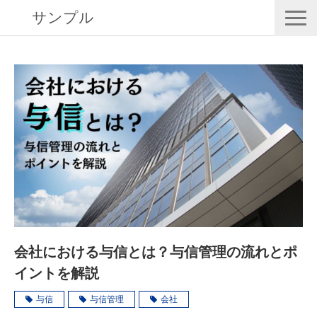
サンプル
RISK EYESとは
導入事例
動画で学ぶ
セミナー／イベント
eBooks
お役立ち情報
会社における与信とは？与信管理の流れとポ
イントを解説
与信
与信管理
会社