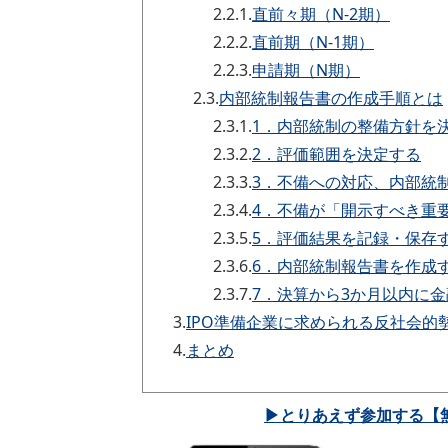
2.2.1.
直前々期（N-2期）
2.2.2.
直前期（N-1期）
2.2.3.
申請期（N期）
2.3.
内部統制報告書の作成手順とは
2.3.1.
1．内部統制の整備方針を
2.3.2.
2．評価範囲を決定する
2.3.3.
3．不備への対応、内部統
2.3.4.
4．不備が「開示すべき重
2.3.5.
5．評価結果を記録・保存
2.3.6.
6．内部統制報告書を作成
2.3.7.
7．決算から3か月以内に
3.
IPO準備企業に求められる反社会的
4.
まとめ
▶とりあえず参加する【