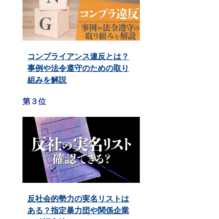
コンプライアンス違反とは？
事例や法令遵守のための取り
組みを解説
第３位
反社会的勢力の実名リストは
ある？指定暴力団や関係企業