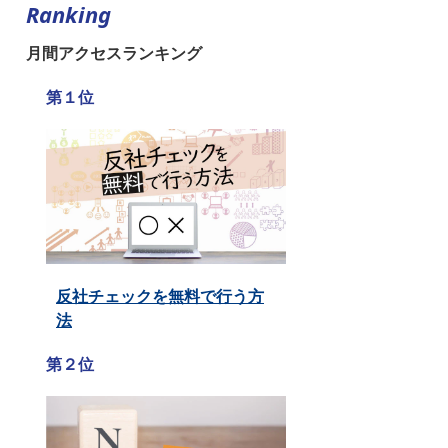
Ranking
月間アクセスランキング
第１位
反社チェックを無料で行う方
法
第２位