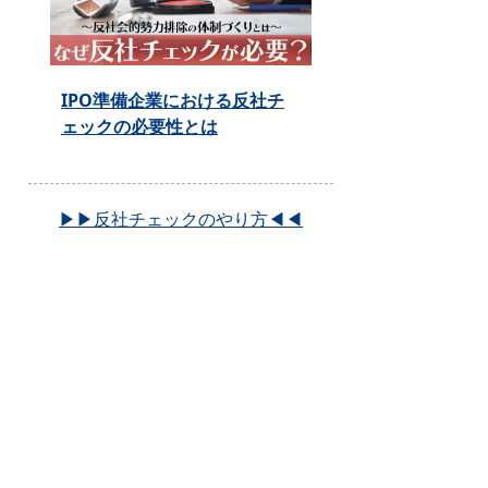
IPO準備企業における反社チ
ェックの必要性とは
▶▶反社チェックのやり方◀◀