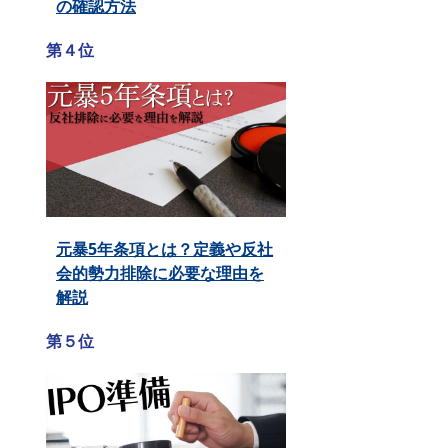
の確認方法
第４位
元暴5年条項とは？定義や反社
会的勢力排除に必要な理由を
解説
第５位