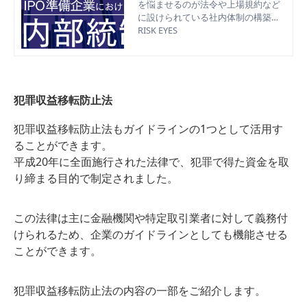
を悩ませるのが法令や上場規約など
に設けられている社内体制の構築で
す。特に不可欠だとされている「内
RISK EYES
部統制」は、非上場時にはなかった
体制を構築しなくてはならないケー
スも多く見られます。 そこで、上場
に向けた内部統制の取り組みについ
て、問題となりがちな不明点を明ら
犯罪収益移転防止法
かにしていきます。
犯罪収益移転防止法もガイドラインの1つとして活用す
ることができます。
平成20年に全面施行された法律で、犯罪で得た資金を取
り締まる目的で制定されました。
この法律は主に金融機関や特定取引業者に対して義務付
けられるため、企業のガイドラインとしても機能させる
ことができます。
犯罪収益移転防止法の内容の一部をご紹介します。