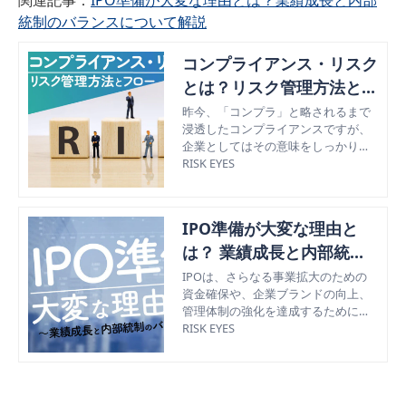
統制のバランスについて解説
コンプライアンス・リスク
とは？リスク管理方法とフ
ローを解説
昨今、「コンプラ」と略されるまで
浸透したコンプライアンスですが、
企業としてはその意味をしっかりと
把握しておかなくてはなりません。
RISK EYES
コンプライアンスとは、日本語に訳
すと「法令遵守」になりますが、近
年その意味は拡大しつつあります。
IPO準備が大変な理由と
たとえば、社会規範や社会道徳をは
じめ、経営者や株主、従業員を含む
は？ 業績成長と内部統制
ステークホルダー（利害関係者）の
のバランスについて解説
IPOは、さらなる事業拡大のための
利益や要請にかなうことも、その意
資金確保や、企業ブランドの向上、
味に含まれるようになっています。
管理体制の強化を達成するために株
こうしたコンプライアンスに違反す
式上場するという意味です。 年間10
RISK EYES
る恐れのことを「コンプライアン
0〜200の会社がIPO準備を行ってい
ス・リスク」といいます。2000年代
ますが、想像している以上に業務量
に企業による不祥事が次々と発生し
が多く、準備に関わる多くの社員が
てからというもの、日本ではコンプ
疲弊してしまい、退職してしまうリ
ライアンスに関連する法案が多く成