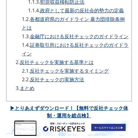
1.1.3.
犯罪収益移転防止法
1.1.4.
政府として最新の反社会的勢力の定義
1.2.
各都道府県のガイドライン 暴力団排除条例
とは
1.3.
金融庁における反社チェックのガイドライン
1.4.
証券取引所における反社チェックのガイドラ
イン
2.
反社チェックを実施する基準とは
2.1.
反社チェックを実施するタイミング
2.2.
反社チェックの実施方法
3.
まとめ
▶とりあえずダウンロード！【無料で反社チェック体
制・運用を総点検】​​​​​​​