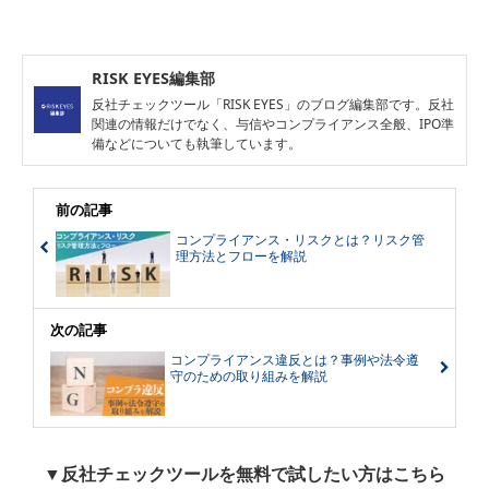
スクがあります。また、最悪の場
立しています。 そこで今回は、コン
合、IPOが途中で頓挫したり、会社
プライアンス・リスク対策に必要な
の経営が傾いてしまう可能性も十分
知識と管理方法などを解説します。
に考えられます。 そのため、IPO準
RISK EYES編集部
備には計画的な内部統制と業績を上
反社チェックツール「RISK EYES」のブログ編集部です。反社
手く連動させることが重要です。 今
関連の情報だけでなく、与信やコンプライアンス全般、IPO準
回は、「IPO準備に必要な業績成長
備などについても執筆しています。
と内部統制」のポイントを期間別に
解説し、最後にIPOする際の注意点
についても紹介していきます。
前の記事
コンプライアンス・リスクとは？リスク管
理方法とフローを解説
次の記事
コンプライアンス違反とは？事例や法令遵
守のための取り組みを解説
▼反社チェックツールを無料で試したい方はこちら