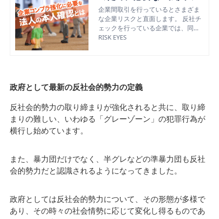
人確認」とは
企業間取引を行っているとさまざま
な企業リスクと直面します。 反社チ
ェックを行っている企業では、同時
に「法人の本人確認」も行われてい
RISK EYES
るでしょうか？ コロナ禍により、訪
問が少なくなりオンライン商談で取
引が進んでいくことが多いので、法
務・総務の担当者様としてはより取
引相手として信頼できるか否かの判
政府として最新の反社会的勢力の定義
断が難しくなっています。 今回はあ
らゆる企業に求められる「法人の本
反社会的勢力の取り締まりが強化されると共に、取り締
人確認」について解説していきま
まりの難しい、いわゆる「グレーゾーン」の犯罪行為が
す。
横行し始めています。
また、暴力団だけでなく、半グレなどの準暴力団も反社
会的勢力だと認識されるようになってきました。
政府としては反社会的勢力について、その形態が多様で
あり、その時々の社会情勢に応じて変化し得るものであ