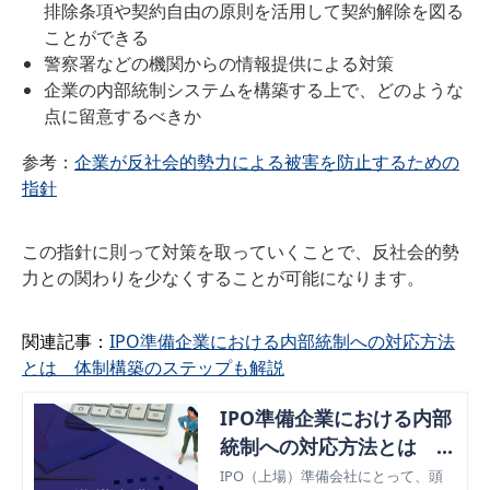
排除条項や契約自由の原則を活用して契約解除を図る
ことができる
警察署などの機関からの情報提供による対策
企業の内部統制システムを構築する上で、どのような
点に留意するべきか
参考：
企業が反社会的勢力による被害を防止するための
指針
この指針に則って対策を取っていくことで、反社会的勢
力との関わりを少なくすることが可能になります。
関連記事：
IPO準備企業における内部統制への対応方法
とは 体制構築のステップも解説
IPO準備企業における内部
統制への対応方法とは 体
制構築のステップも解説
IPO（上場）準備会社にとって、頭