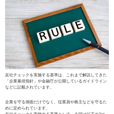
の際に引っかかって、それまでの準
備が水の泡になってしまうことがあ
ります。 そのため、IPO準備企業
は、必ず反社チェックを行わなけれ
ばなりません。今回はその方法やポ
イントなどを紹介いたします。
反社チェックを実施する基準は、これまで解説してきた
「企業暴排指針」や金融庁が公開しているガイドライン
などに記載されています。
企業を守る側面だけでなく、従業員や株主などを守るた
めに定められています。