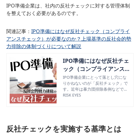
IPO準備企業は、社内の反社チェックに対する管理体制
を整えておく必要があるのです。
関連記事：
IPO準備にはなぜ反社チェック（コンプライ
アンスチェック）が必要なのか？上場基準の反社会的勢
力排除の体制づくりについて解説
IPO準備にはなぜ反社チェ
ック（コンプライアンスチ
ェック）が必要なのか？
IPO準備企業にとって落とし穴にな
りかねないのが「反社チェック」で
反社会的勢力排除の体制づ
す。近年は暴力団排除条例などで暴
くりについて解説
力団構成員は減少傾向にあります
RISK EYES
が、その分だけ目立たないようにう
まく社会に溶け込んでいます。 例え
ば、まったく関わりがないと思われ
るような企業も、裏では反社会的勢
力と密接な関係だったり、社員の中
反社チェックを実施する基準とは
に紛れていたりもします。 そうした
企業と取引などがあると、上場審査