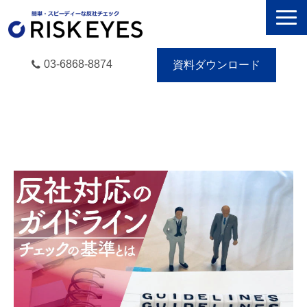
03-6868-8874
資料ダウンロード
RISK EYESとは
導入事例
動画で学ぶ
セミナー／イベント
eBooks
お役立ち情報
無料トライアル