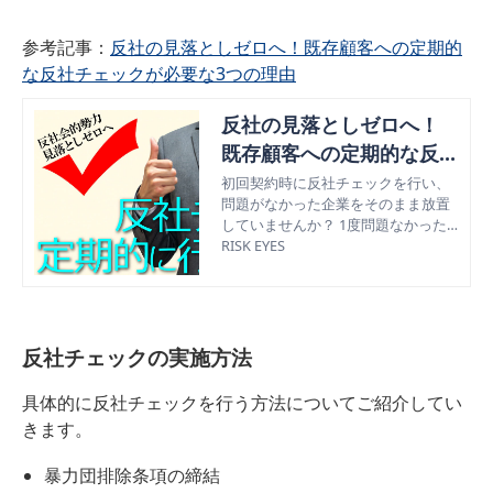
参考記事：
反社の見落としゼロへ！既存顧客への定期的
な反社チェックが必要な3つの理由
反社の見落としゼロへ！
既存顧客への定期的な反社
チェックが必要な3つの理
初回契約時に反社チェックを行い、
問題がなかった企業をそのまま放置
由
していませんか？ 1度問題なかった
からといって、2度目3度目が問題な
RISK EYES
いとは言い切れないのです。 今回は
既存顧客への定期的な反社チェック
が必要な3つの理由について紹介しま
す。
反社チェックの実施方法
具体的に反社チェックを行う方法についてご紹介してい
きます。
暴力団排除条項の締結