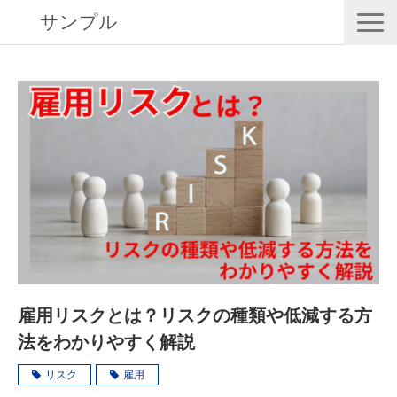
サンプル
RISK EYESとは
導入事例
動画で学ぶ
セミナー／イベント
eBooks
お役立ち情報
雇用リスクとは？リスクの種類や低減する方
法をわかりやすく解説
リスク
雇用