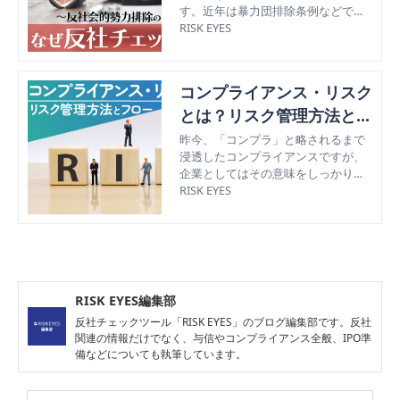
す。近年は暴力団排除条例などで暴
くりについて解説
力団構成員は減少傾向にあります
RISK EYES
が、その分だけ目立たないようにう
まく社会に溶け込んでいます。 例え
ば、まったく関わりがないと思われ
コンプライアンス・リスク
るような企業も、裏では反社会的勢
力と密接な関係だったり、社員の中
とは？リスク管理方法とフ
に紛れていたりもします。 そうした
ローを解説
昨今、「コンプラ」と略されるまで
企業と取引などがあると、上場審査
浸透したコンプライアンスですが、
の際に引っかかって、それまでの準
企業としてはその意味をしっかりと
備が水の泡になってしまうことがあ
把握しておかなくてはなりません。
RISK EYES
ります。 そのため、IPO準備企業
コンプライアンスとは、日本語に訳
は、必ず反社チェックを行わなけれ
すと「法令遵守」になりますが、近
ばなりません。今回はその方法やポ
年その意味は拡大しつつあります。
イントなどを紹介いたします。
たとえば、社会規範や社会道徳をは
じめ、経営者や株主、従業員を含む
ステークホルダー（利害関係者）の
RISK EYES編集部
利益や要請にかなうことも、その意
反社チェックツール「RISK EYES」のブログ編集部です。反社
味に含まれるようになっています。
関連の情報だけでなく、与信やコンプライアンス全般、IPO準
こうしたコンプライアンスに違反す
備などについても執筆しています。
る恐れのことを「コンプライアン
ス・リスク」といいます。2000年代
に企業による不祥事が次々と発生し