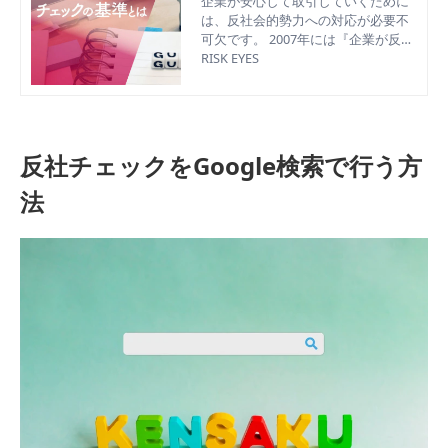
ックの基準とは？
企業が安心して取引していくために
は、反社会的勢力への対応が必要不
可欠です。 2007年には『企業が反社
会的勢力による被害を防止するため
RISK EYES
の指針（企業暴排指針）』が施行さ
れるなど、近年反社会的勢力の排除
を強化していく動きがみられていま
す。 今回は、反社会的勢力への対応
ガイドラインや反社チェックを実施
反社チェックをGoogle検索で行う方
する基準について解説していきま
す。
法