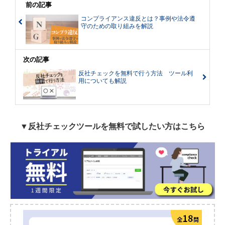
前の記事
てからというもの、日本ではコンプ
ライアンスに関連する法案が多く成
コンプライアンス違反とは？事例や法令遵
立しています。 そこで今回は、コン
守のための取り組みを解説
プライアンス・リスク対策に必要な
知識と管理方法などを解説します。
次の記事
反社チェックを無料で行う方法 ツール利
用についても解説
▼反社チェックツールを無料で試したい方はこちら