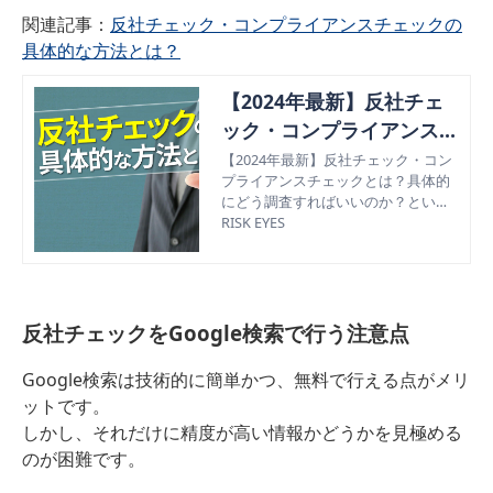
関連記事：
反社チェック・コンプライアンスチェックの
具体的な方法とは？
【2024年最新】反社チェ
ック・コンプライアンスチ
ェックの具体的な方法と
【2024年最新】反社チェック・コン
プライアンスチェックとは？具体的
は？
にどう調査すればいいのか？といっ
た基礎知識から、反社チェック方法
RISK EYES
の選び方まで、反社チェックのやり
方・ノウハウを解説します。IPO準
備企業・反社会的勢力の排除対策を
したい企業向け。
反社チェックをGoogle検索で行う注意点
Google検索は技術的に簡単かつ、無料で行える点がメリ
ットです。
しかし、それだけに精度が高い情報かどうかを見極める
のが困難です。