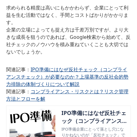
求められる精度は高いにもかかわらず、企業にとって利
益を生む活動ではなく、手間とコストばかりがかかりま
す。
企業の立場によっても捉え方は千差万別ですが、より大
きな成長を狙うのであれば、Google検索から始めて、反
社チェックのノウハウを積み重ねていくことも大切では
ないでしょうか。
関連記事：
IPO準備にはなぜ反社チェック（コンプライ
アンスチェック）が必要なのか？上場基準の反社会的勢
力排除の体制づくりについて解説
関連記事：
コンプライアンス・リスクとは？リスク管理
方法とフローを解
IPO準備にはなぜ反社チェ
ック（コンプライアンスチ
ェック）が必要なのか？
IPO準備企業にとって落とし穴にな
りかねないのが「反社チェック」で
反社会的勢力排除の体制づ