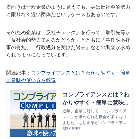
表向きは一般企業のように見えても、実は反社会的勢力
に限りなく近い団体だというケースもあるのです。
そのため企業は「反社チェック」を行って、取引先等が
「反社会的勢力であるかどうか」とともに「事件や不祥
事の有無」「行政処分を受けた過去」などの調査が求め
られるようになっています。
関連記事：
コンプライアンスとは？わかりやすく・簡単
に意味や使い方を解説
コンプライアンスとは？わ
かりやすく・簡単に意味や
使い方を解説
近年、企業に対して「コンプライア
ンス」が求められる機会が多くなり
ました。もし企業がコンプライアン
スに違反してしまうと、企業のイメ
RISK EYES
ージダウンはもちろん、従業員、株