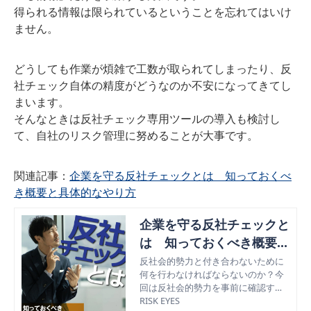
得られる情報は限られているということを忘れてはいけ
ません。
どうしても作業が煩雑で工数が取られてしまったり、反
社チェック自体の精度がどうなのか不安になってきてし
まいます。
そんなときは反社チェック専用ツールの導入も検討し
て、自社のリスク管理に努めることが大事です。
関連記事：
企業を守る反社チェックとは 知っておくべ
き概要と具体的なやり方
企業を守る反社チェックと
は 知っておくべき概要と
具体的なやり方
反社会的勢力と付き合わないために
何を行わなければならないのか？今
回は反社会的勢力を事前に確認する
反社チェックについて、概要や具体
RISK EYES