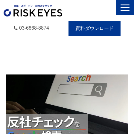
03-6868-8874
資料ダウンロード
RISK EYESとは
導入事例
動画で学ぶ
セミナー／イベント
eBooks
お役立ち情報
無料トライアル