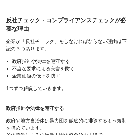
主、クライアントなどのステークホ
ルダーからの信頼を失い、最悪の場
合「経営破綻」にまで追い込まれる
こともあります。 そのため、企業は
反社チェック・コンプライアンスチェックが必
コンプライアンスの重要度をしっか
要な理由
りと認識し対策を行う必要がありま
す。 今回は企業が求められている
企業が「反社チェック」をしなければならない理由は下
「コンプライアンス」の意味や関連
用語、リスクについて分かりやすく
記の３つあります。
解説し、最後にコンプライアンス遵
守に重要な反社チェックについても
政府指針や法律を遵守する
紹介していきます。
不当な要求による実害を防ぐ
企業価値の低下を防ぐ
1つずつ解説していきます。
政府指針や法律を遵守する
政府や地方自治体は暴力団を徹底的に排除するよう規制
を強めています。