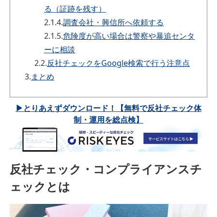
る（証跡を残す）
2.1.4.
調査会社・興信所へ依頼する
2.1.5.
危険度が高い場合は警察や暴追センタ
ーに相談
2.2.
反社チェックをGoogle検索で行う注意点
3.
まとめ
▶とりあえずダウンロード！【無料で反社チェック体
制・運用を総点検】
反社チェック・コンプライアンスチ
ェックとは