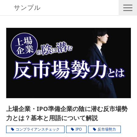
サンプル
RISK EYESとは
導入事例
動画で学ぶ
セミナー／イベント
eBooks
お役立ち情報
上場企業・IPO準備企業の陰に潜む反市場勢
力とは？基本と用語について解説
コンプライアンスチェック
IPO
反市場勢力