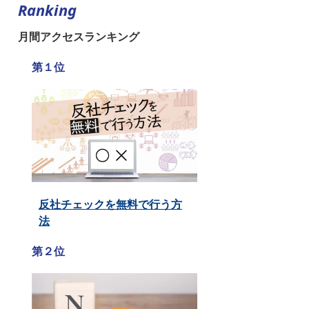
Ranking
月間アクセスランキング
第１位
反社チェックを無料で行う方
法
第２位