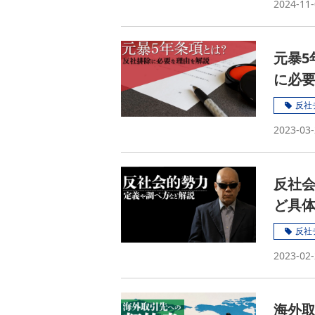
2024-11-
元暴5
に必
反社
2023-03-
反社
ど具
反社
2023-02-
海外