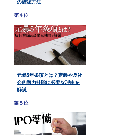
の確認方法
第４位
元暴5年条項とは？定義や反社
会的勢力排除に必要な理由を
解説
第５位