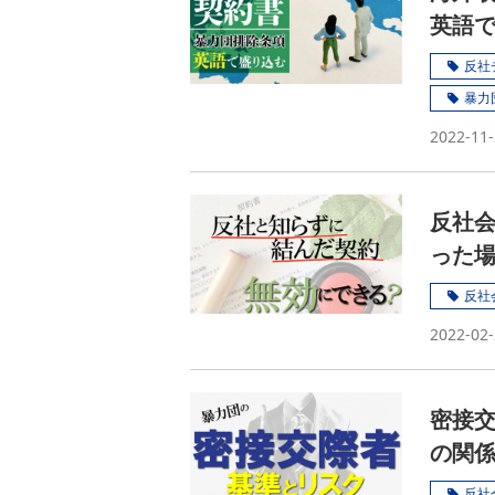
英語
解説
反社
暴力
2022-11-
反社
った
反社
2022-02-
密接
の関
こと
反社