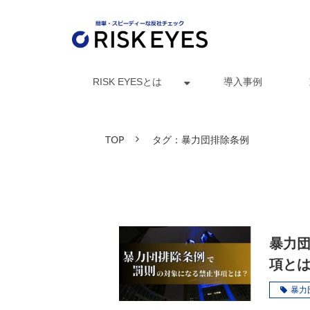
RISK EYESとは
導入事例
TOP
タグ：暴力団排除条例
暴力
項と
説
暴力