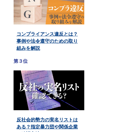
コンプライアンス違反とは？
事例や法令遵守のための取り
組みを解説
第３位
反社会的勢力の実名リストは
ある？指定暴力団や関係企業