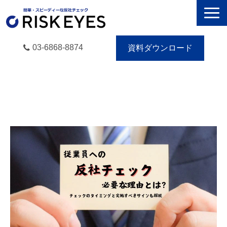
03-6868-8874
資料ダウンロード
RISK EYESとは
導入事例
動画で学ぶ
セミナー／イベント
eBooks
お役立ち情報
無料トライアル