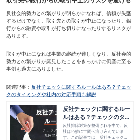
取引先や銀行からの取引中止のリスクを避ける
反社会的勢力との繋がりが明らかになれば、信頼が失墜
するだけでなく、取引先との取引が中止になったり、銀
行からの融資や取引が打ち切りになったりするリスクが
あります。
取引が中止になれば事業の継続が難しくなり、反社会的
勢力との繋がりが露見したことをきっかけに倒産に至る
事例も過去にありました。
関連記事：
反社チェックに関するルールはある？チェッ
クのタイミングや社内の対応手順も解説
反社チェックに関するルー
ルはある？チェックのタイ
ミングや社内の対応手順も
反社排除対策が整備される中で、反
社は巧妙に世間へ溶け込んでいま
解説
す。この記事では、反社チェックに