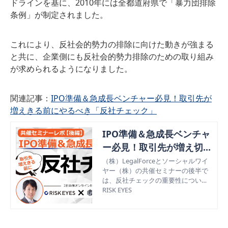
ドラインを基に、2010年には全都道府県で「暴力団排除
条例」が制定されました。
これにより、反社会的勢力の排除に向けた動きが強まる
と共に、企業側にも反社会的勢力排除のための取り組み
が求められるようになりました。
関連記事：
IPO準備＆急成長ベンチャー必見！取引先が
増えきる前にやるべき「反社チェック」
IPO準備＆急成長ベンチャ
ー必見！取引先が増え切る
前にやるべき「反社チェッ
（株）LegalForceとソーシャルワイ
ヤー（株）の共催セミナーの後半で
ク」
は、反社チェックの重要性について
語られました。ベンチャー企業が行
RISK EYES
うべき反社チェックについて、セミ
ナーに参加できなかった方にも、余
すところなくご紹介。