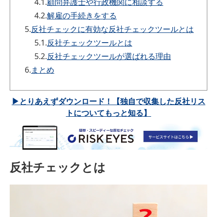
4.1.
顧問弁護士や行政機関に相談する
4.2.
解雇の手続きをする
5.
反社チェックに有効な反社チェックツールとは
5.1.
反社チェックツールとは
5.2.
反社チェックツールが選ばれる理由
6.
まとめ
▶とりあえずダウンロード！【独自で収集した反社リス
トについてもっと知る】
反社チェックとは