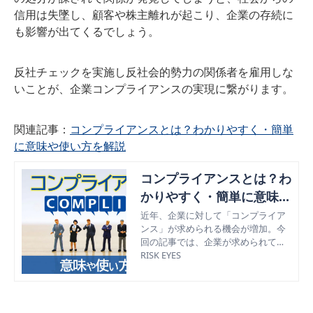
信用は失墜し、顧客や株主離れが起こり、企業の存続に
も影響が出てくるでしょう。
反社チェックを実施し反社会的勢力の関係者を雇用しな
いことが、企業コンプライアンスの実現に繋がります。
関連記事：
コンプライアンスとは？わかりやすく・簡単
に意味や使い方を解説
コンプライアンスとは？わ
かりやすく・簡単に意味や
使い方を解説
近年、企業に対して「コンプライア
ンス」が求められる機会が増加。今
回の記事では、企業が求められてい
る「コンプライアンス」の意味や関
RISK EYES
連用語、リスクについて簡単に解説
し、最後にコンプライアンス遵守に
重要な反社チェックについても紹
介。