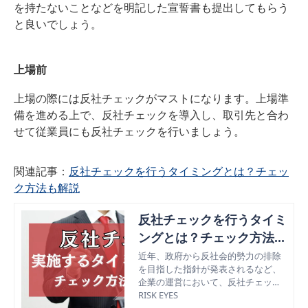
を持たないことなどを明記した宣誓書も提出してもらう
と良いでしょう。
上場前
上場の際には反社チェックがマストになります。上場準
備を進める上で、反社チェックを導入し、取引先と合わ
せて従業員にも反社チェックを行いましょう。
関連記事：
反社チェックを行うタイミングとは？チェッ
ク方法も解説
反社チェックを行うタイミ
ングとは？チェック方法も
解説
近年、政府から反社会的勢力の排除
を目指した指針が発表されるなど、
企業の運営において、反社チェック
は欠かせないものになっています。
RISK EYES
この記事では、反社チェックを行う