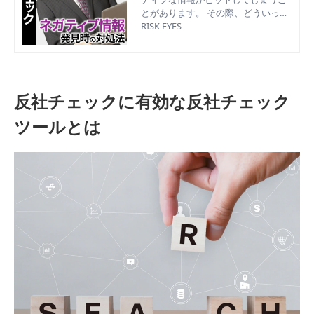
とがあります。 その際、どういった
行動を取ったほうが良いかを事前に
RISK EYES
知っておくことで、慌てることなく
対処することができます。 今回は同
姓同名の個人や同名企業ヒット時の
確認の仕方や、実際にネガティブ情
報がヒットしてしまったときの対処
反社チェックに有効な反社チェック
法について解説します。
ツールとは