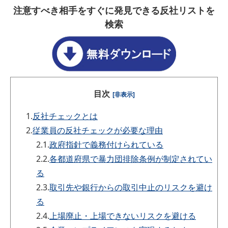
注意すべき相手をすぐに発見できる反社リストを
検索
目次
[非表示]
1.
反社チェックとは
2.
従業員の反社チェックが必要な理由
2.1.
政府指針で義務付けられている
2.2.
各都道府県で暴力団排除条例が制定されてい
る
2.3.
取引先や銀行からの取引中止のリスクを避け
る
2.4.
上場廃止・上場できないリスクを避ける