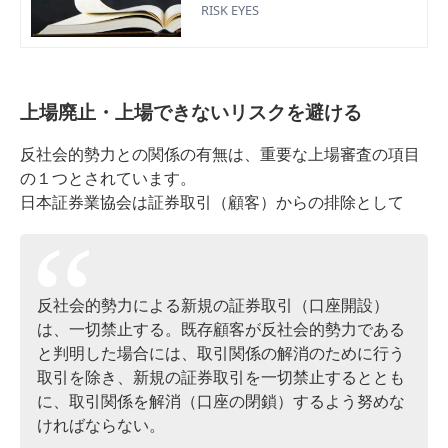
関するルールを考えるとともに、チ
RISK EYES
ェックのタイミングや、相手が反社
会的勢力だと判明した場合の社内対
応の手順についても解説します。
上場廃止・上場できないリスクを避ける
反社会的勢力との関係の有無は、重要な上場審査の項目
の１つとされています。
日本証券業協会は証券取引（顧客）からの排除として
反社会的勢力による新規の証券取引（口座開設）
は、一切禁止する。既存顧客が反社会的勢力である
と判明した場合には、取引関係の解消のために行う
取引を除き、新規の証券取引を一切禁止するととも
に、取引関係を解消（口座の閉鎖）するよう努めな
ければならない。