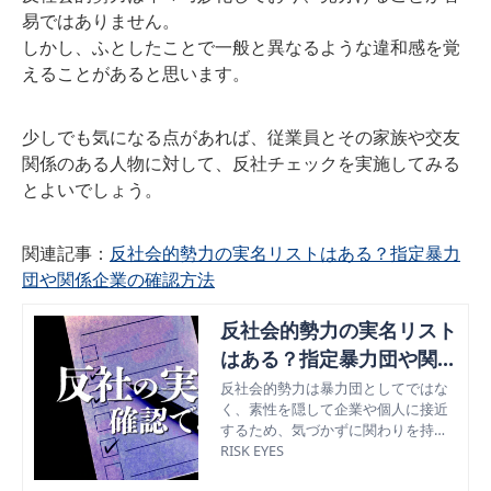
易ではありません。
しかし、ふとしたことで一般と異なるような違和感を覚
えることがあると思います。
少しでも気になる点があれば、従業員とその家族や交友
関係のある人物に対して、反社チェックを実施してみる
とよいでしょう。
関連記事：
反社会的勢力の実名リストはある？指定暴力
団や関係企業の確認方法
反社会的勢力の実名リスト
はある？指定暴力団や関係
企業の確認方法
反社会的勢力は暴力団としてではな
く、素性を隠して企業や個人に接近
するため、気づかずに関わりを持っ
てしまうケースが増加。今回は、反
RISK EYES
社会的勢力との関わりを防ぐための