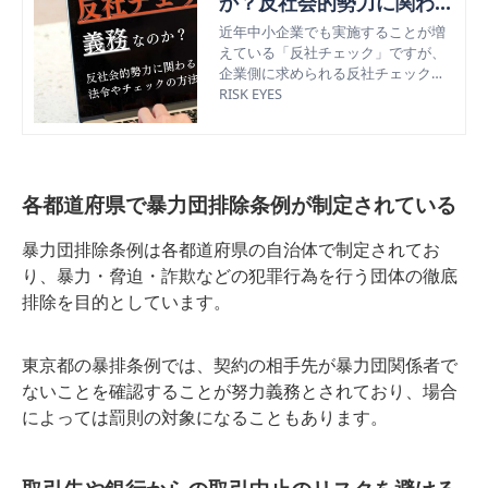
か？反社会的勢力に関わる
法令やチェックの方法を解
近年中小企業でも実施することが増
えている「反社チェック」ですが、
説
企業側に求められる反社チェックは
どこまで義務とされているのでしょ
RISK EYES
うか。今回は、法的に定められてい
る内容も確認し、反社チェックの方
法も解説します。
各都道府県で暴力団排除条例が制定されている
暴力団排除条例は各都道府県の自治体で制定されてお
り、暴力・脅迫・詐欺などの犯罪行為を行う団体の徹底
排除を目的としています。
東京都の暴排条例では、契約の相手先が暴力団関係者で
ないことを確認することが努力義務とされており、場合
によっては罰則の対象になることもあります。