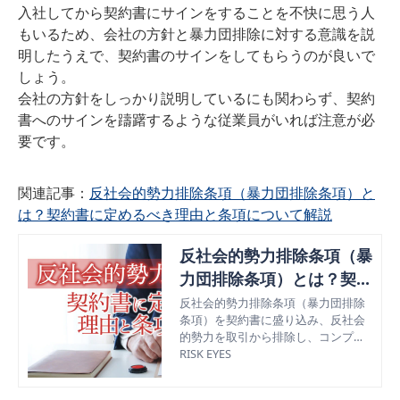
入社してから契約書にサインをすることを不快に思う人
もいるため、会社の方針と暴力団排除に対する意識を説
明したうえで、契約書のサインをしてもらうのが良いで
しょう。
会社の方針をしっかり説明しているにも関わらず、契約
書へのサインを躊躇するような従業員がいれば注意が必
要です。
関連記事：
反社会的勢力排除条項（暴力団排除条項）と
は？契約書に定めるべき理由と条項について解説
反社会的勢力排除条項（暴
力団排除条項）とは？契約
書に定めるべき理由と条項
反社会的勢力排除条項（暴力団排除
条項）を契約書に盛り込み、反社会
について解説
的勢力を取引から排除し、コンプラ
イアンス遵守することが企業に推奨
RISK EYES
されている。この記事では反社会的
勢力排除条項（暴力団排除条項）を