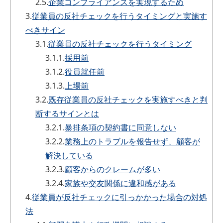
2.5.
企業コンプライアンスを実現するため
3.
従業員の反社チェックを行うタイミングと実施す
べきサイン
3.1.
従業員の反社チェックを行うタイミング
3.1.1.
採用前
3.1.2.
役員就任前
3.1.3.
上場前
3.2.
既存従業員の反社チェックを実施すべきと判
断するサインとは
3.2.1.
暴排条項の契約書に同意しない
3.2.2.
業務上のトラブルを報告せず、顧客が
解決している
3.2.3.
顧客からのクレームが多い
3.2.4.
家族や交友関係に違和感がある
4.
従業員が反社チェックに引っかかった場合の対処
法