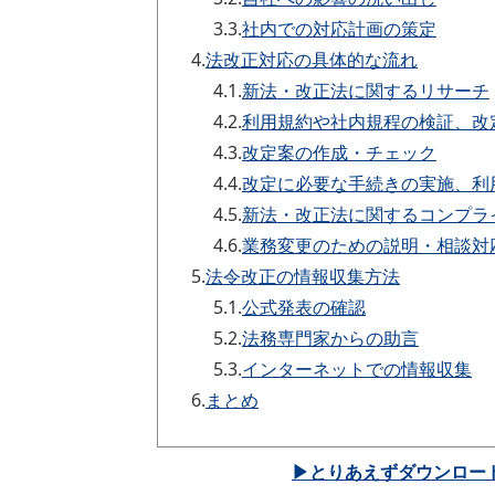
3.3.
社内での対応計画の策定
4.
法改正対応の具体的な流れ
4.1.
新法・改正法に関するリサーチ
4.2.
利用規約や社内規程の検証、改
4.3.
改定案の作成・チェック
4.4.
改定に必要な手続きの実施、利
4.5.
新法・改正法に関するコンプラ
4.6.
業務変更のための説明・相談対
5.
法令改正の情報収集方法
5.1.
公式発表の確認
5.2.
法務専門家からの助言
5.3.
インターネットでの情報収集
6.
まとめ
▶とりあえずダウンロー