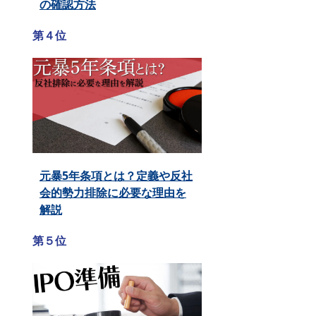
の確認方法
第４位
元暴5年条項とは？定義や反社
会的勢力排除に必要な理由を
解説
第５位