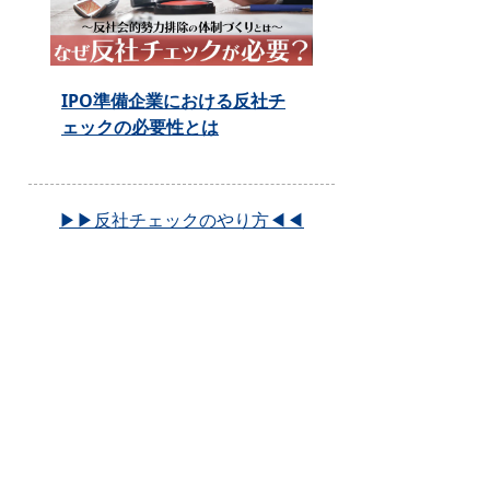
IPO準備企業における反社チ
ェックの必要性とは
▶▶反社チェックのやり方◀◀