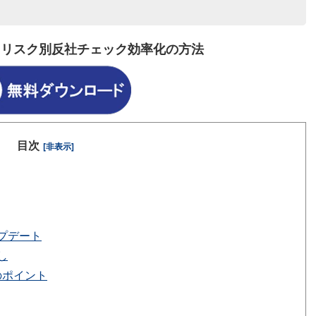
引リスク別反社チェック効率化の方法
目次
[非表示]
プデート
し
のポイント