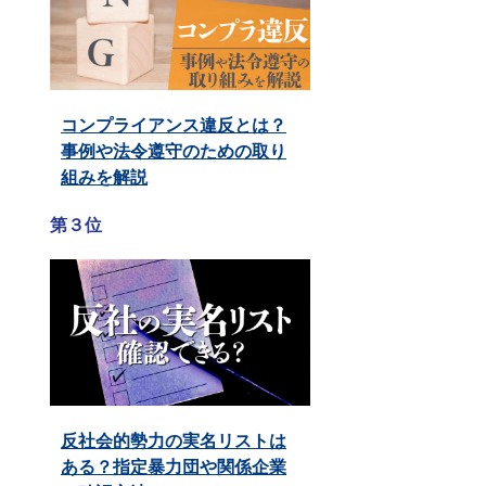
コンプライアンス違反とは？
事例や法令遵守のための取り
組みを解説
第３位
反社会的勢力の実名リストは
ある？指定暴力団や関係企業