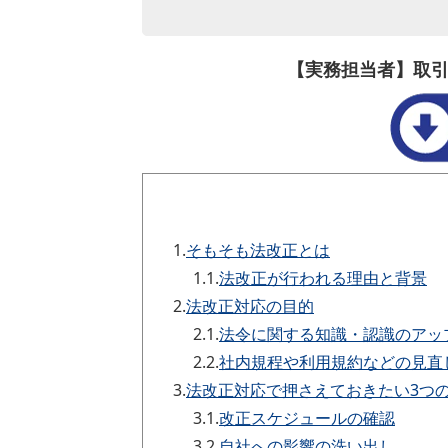
【実務担当者】取
1.
そもそも法改正とは
1.1.
法改正が行われる理由と背景
2.
法改正対応の目的
2.1.
法令に関する知識・認識のアッ
2.2.
社内規程や利用規約などの見直
3.
法改正対応で押さえておきたい3つ
3.1.
改正スケジュールの確認
3.2.
自社への影響の洗い出し