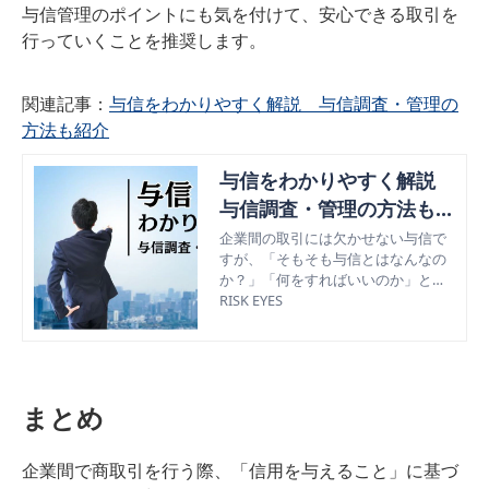
与信管理のポイントにも気を付けて、安心できる取引を
行っていくことを推奨します。
関連記事：
与信をわかりやすく解説 与信調査・管理の
方法も紹介
与信をわかりやすく解説
与信調査・管理の方法も紹
介
企業間の取引には欠かせない与信で
すが、「そもそも与信とはなんなの
か？」「何をすればいいのか」と具
体的なことは不明な方も多いのでは
RISK EYES
ないでしょうか。この記事では、与
信の関連語や与信調査・与信管理の
方法なども紹介しながら与信につい
てわかりやすく解説します。
まとめ
企業間で商取引を行う際、「信用を与えること」に基づ