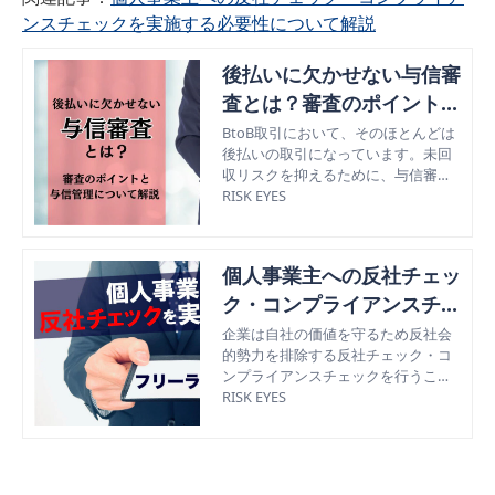
ンスチェックを実施する必要性について解説
後払いに欠かせない与信審
査とは？審査のポイントと
与信管理について解説
BtoB取引において、そのほとんどは
後払いの取引になっています。未回
収リスクを抑えるために、与信審査
は欠かせません。この記事では、与
RISK EYES
信審査のポイントと与信管理につい
て解説していきます。
個人事業主への反社チェッ
ク・コンプライアンスチェ
ックを実施する必要性につ
企業は自社の価値を守るため反社会
的勢力を排除する反社チェック・コ
いて解説
ンプライアンスチェックを行うこと
が求められ、その対象には企業と同
RISK EYES
じく個人事業主も含まれている。今
回は反社会的勢力と関係性のある個
人事業主を取引から排除する方法を
紹介。