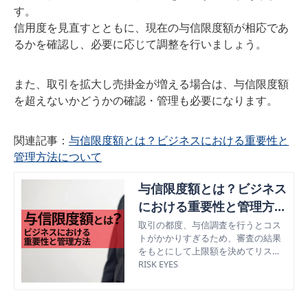
す。
信用度を見直すとともに、現在の与信限度額が相応であ
るかを確認し、必要に応じて調整を行いましょう。
また、取引を拡大し売掛金が増える場合は、与信限度額
を超えないかどうかの確認・管理も必要になります。
関連記事：
与信限度額とは？ビジネスにおける重要性と
管理方法について
与信限度額とは？ビジネス
における重要性と管理方法
について
取引の都度、与信調査を行うとコス
トがかかりすぎるため、審査の結果
をもとにして上限額を決めてリスク
を軽減する方法「与信限度額」の設
RISK EYES
定方法やビジネスにおけるメリット
について解説。