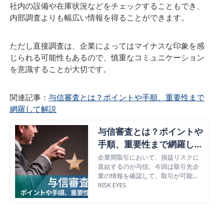
社内の設備や在庫状況などをチェックすることもでき、
内部調査よりも幅広い情報を得ることができます。
ただし直接調査は、企業によってはマイナスな印象を感
じられる可能性もあるので、慎重なコミュニケーション
を意識することが大切です。
関連記事：
与信審査とは？ポイントや手順、重要性まで
網羅して解説
与信審査とは？ポイントや
手順、重要性まで網羅して
解説
企業間取引において、損益リスクに
直結するのが与信。今回は取引先企
業の情報を確認して、取引が可能か
どうかを判断する「与信審査」つい
RISK EYES
て、その目的やメリット、企業がと
るべき具体的な手法について解説。