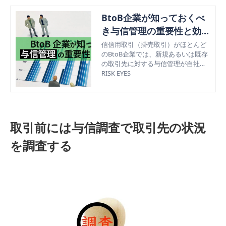
BtoB企業が知っておくべ
き与信管理の重要性と効果
的な方法
信信用取引（掛売取引）がほとんど
のBtoB企業では、新規あるいは既存
の取引先に対する与信管理が自社の
企業の命運を左右することがある。B
RISK EYES
toB企業にとっての与信管理がなぜ重
要なのか、どのような与信管理が有
効なのか解説。
取引前には与信調査で取引先の状況
を調査する