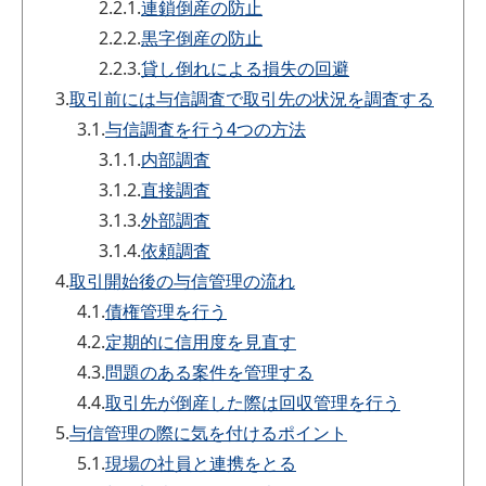
2.2.1.
連鎖倒産の防止
2.2.2.
黒字倒産の防止
2.2.3.
貸し倒れによる損失の回避
3.
取引前には与信調査で取引先の状況を調査する
3.1.
与信調査を行う4つの方法
3.1.1.
内部調査
3.1.2.
直接調査
3.1.3.
外部調査
3.1.4.
依頼調査
4.
取引開始後の与信管理の流れ
4.1.
債権管理を行う
4.2.
定期的に信用度を見直す
4.3.
問題のある案件を管理する
4.4.
取引先が倒産した際は回収管理を行う
5.
与信管理の際に気を付けるポイント
5.1.
現場の社員と連携をとる