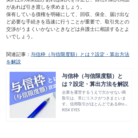
があれば引き渡しを求めましょう。
保有している債権を明確にして、回収、保全、届け出な
ど必要な手続きを迅速に行うことが重要で、取引先との
交渉がうまくいかないときなどは弁護士に相談するとよ
いでしょう。
関連記事：
与信枠（与信限度額）とは？設定・算出方法
を解説
与信枠（与信限度額）と
は？設定・算出方法を解説
企業を運営するうえで欠かせない商
取引は、常にリスクがつきまといま
す。信用取引がほとんどであるBtoB
企業においては、与信管理が自社の
RISK EYES
企業の命運を左右することもありま
す。この記事では、与信枠の意味や
重要性について解説し、その設定方
法と算出方法も紹介します。