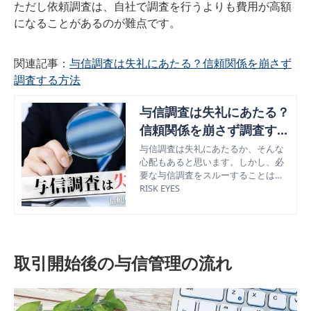
ただし依頼調査は、自社で調査を行うよりも費用が高額
になることがあるのが難点です。
関連記事：
与信調査は失礼にあたる？信頼関係を崩さず
調査する方法
与信調査は失礼にあたる？
信頼関係を崩さず調査する
方法
与信調査は失礼にあたるか、そんな
心配もあると思います。しかし、必
要な与信調査をスルーすることは許
されません。取引先との信頼関係を
RISK EYES
崩さずに信用調査をする方法を分か
りやすく解説しています。
取引開始後の与信管理の流れ