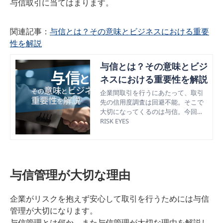
与信取引に当てはまります。
関連記事：
与信とは？その意味とビジネスにおける重要
性を解説
与信とは？その意味とビジ
ネスにおける重要性を解説
企業間取引を行うにあたって、取引
先の信用度調査は回避不能。そこで
大切になってくるのは与信。今回は
与信の意味とビジネスにおける重要
RISK EYES
性、効果的な与信管理の方法などを
解説。
与信管理が大切な理由
企業がリスクを抱えず安心して取引を行うためには与信
管理が大切になります。
与信管理とは何か、また与信管理が大切な理由を解説し