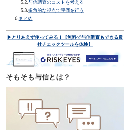
5.2.
与信調査のコストを考える
5.3.
多角的な視点で評価を行う
6.
まとめ
▶とりあえず使ってみる！【無料で与信調査もできる反
社チェックツールを体験】
そもそも与信とは？