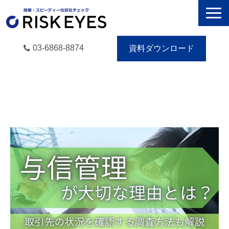
03-6868-8874
資料ダウンロード
RISK EYESとは
導入事例
動画で学ぶ
セミナー／イベント
eBooks
お役立ち情報
無料トライアル