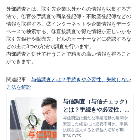
外部調査とは、取引先企業以外からの情報を収集する方
法で、①官公庁調査で商業登記簿・不動産登記簿などの
情報を取得する、②インターネットや企業情報をデータ
ベースで検索する、③直接調査で得た情報が正しいかを
取引先銀行や販売先、ビルのオーナーなどに確認するな
どの主に3つの方法で調査を行います。
内部調査と併せて行うことで精度の高い情報を得ること
ができます。
関連記事：
与信調査とは？手続きや必要性、失敗しない
方法を解説
与信調査（与信チェック）
とは？手続きや必要性、失
敗しない方法を解説
与信調査は新たな事業活動の展開や
安定した経営には必要不可欠。事業
規模を拡大すると収益の増加が期待
できる一方で、回収不能な債権を抱
RISK EYES