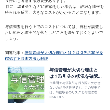
り合いも考慮する必要があります。
特に、調査会社などに依頼をした場合は、詳細な情報を
得られる反面、大きなコストがかかることになります。
与信調査を行う上でのコストについては、自社が調査し
たい範囲と現実的な落としどころを決めておくとよいで
しょう。
関連記事：
与信管理が大切な理由とは？取引先の状況を
確認する調査方法も解説
与信管理が大切な理由と
は？取引先の状況を確認す
る調査方法も解説
企業間で与信取引を行う際に欠かせ
ないのが与信管理です。この記事で
は、与信取引のリスクと与信管理が
大切な理由を解説していきます。ま
RISK EYES
た、取引先の状況を確認する与信調
査の方法も紹介します。