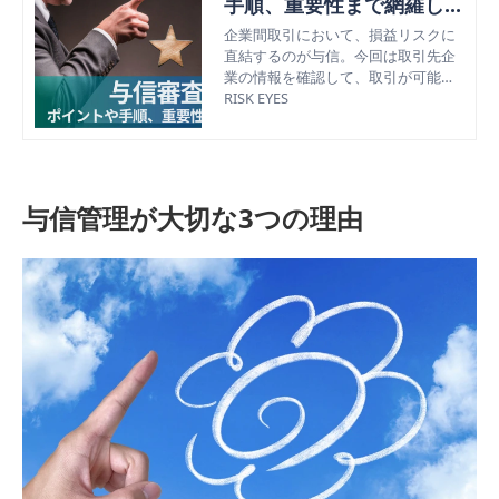
手順、重要性まで網羅して
解説
企業間取引において、損益リスクに
直結するのが与信。今回は取引先企
業の情報を確認して、取引が可能か
どうかを判断する「与信審査」つい
RISK EYES
て、その目的やメリット、企業がと
るべき具体的な手法について解説。
与信管理が大切な3つの理由