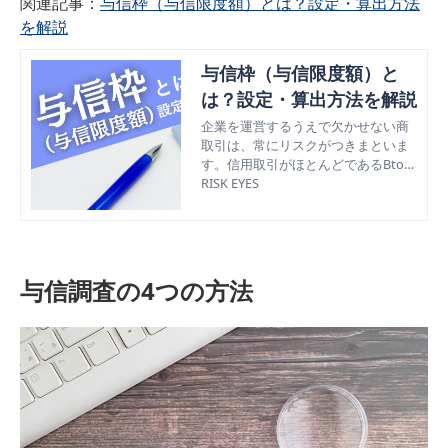
関連記事：
与信枠（与信限度額）とは？設定・算出方法
を解説
与信枠（与信限度額）と
は？設定・算出方法を解説
企業を運営するうえで欠かせない商
取引は、常にリスクがつきまといま
す。信用取引がほとんどであるBtoB
企業においては、与信管理が自社の
RISK EYES
企業の命運を左右することもありま
す。この記事では、与信枠の意味や
重要性について解説し、その設定方
法と算出方法も紹介します。
与信調査の4つの方法