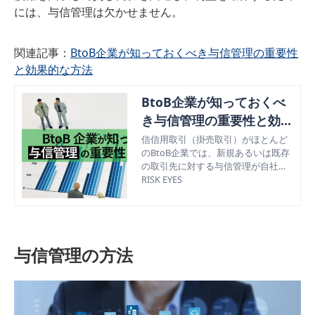
には、与信管理は欠かせません。
関連記事：
BtoB企業が知っておくべき与信管理の重要性
と効果的な方法
BtoB企業が知っておくべ
き与信管理の重要性と効果
的な方法
信信用取引（掛売取引）がほとんど
のBtoB企業では、新規あるいは既存
の取引先に対する与信管理が自社の
企業の命運を左右することがある。B
RISK EYES
toB企業にとっての与信管理がなぜ重
要なのか、どのような与信管理が有
効なのか解説。
与信管理の方法