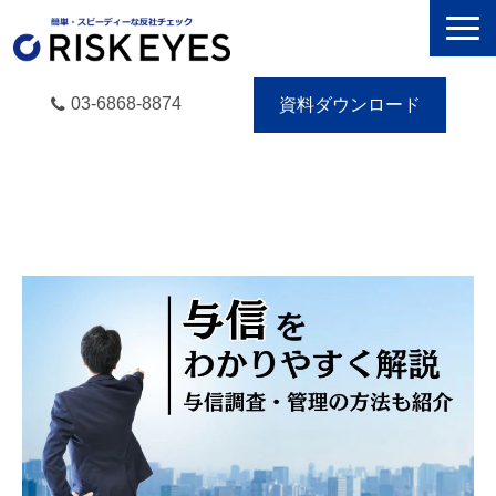
03-6868-8874
資料ダウンロード
RISK EYESとは
導入事例
動画で学ぶ
セミナー／イベント
eBooks
お役立ち情報
無料トライアル