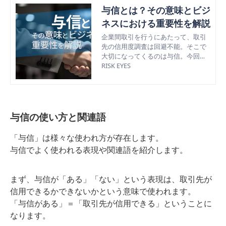
与信とは？その意味とビジ
ネスにおける重要性を解説
企業間取引を行うにあたって、取引
先の信用度調査は回避不能。そこで
大切になってくるのは与信。今回は
与信の意味とビジネスにおける重要
RISK EYES
性、効果的な与信管理の方法などを
解説。
与信の使い方と関連語
「与信」は様々な使われ方が存在します。
与信でよく使われる表現や関連語を紹介します。
まず、与信が「ある」「ない」という表現は、取引先が
信用できるかできないかという意味で使われます。
「与信がある」＝「取引先が信用できる」ということに
なります。