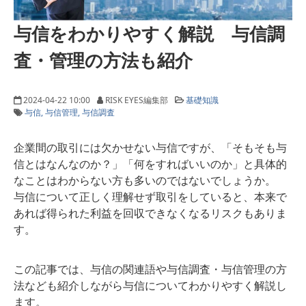
与信をわかりやすく解説 与信調
査・管理の方法も紹介
2024-04-22 10:00
RISK EYES編集部
基礎知識
与信
与信管理
与信調査
企業間の取引には欠かせない与信ですが、「そもそも与
信とはなんなのか？」「何をすればいいのか」と具体的
なことはわからない方も多いのではないでしょうか。
与信について正しく理解せず取引をしていると、本来で
あれば得られた利益を回収できなくなるリスクもありま
す。
この記事では、与信の関連語や与信調査・与信管理の方
法なども紹介しながら与信についてわかりやすく解説し
ます。