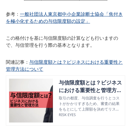
参考：
一般社団法人東京都中小企業診断士協会「焦付き
を極小化するための与信限度額の設定」
この格付けを基に与信限度額の計算なども行いますの
で、与信管理を行う際の基本となります。
関連記事：
与信限度額とは？ビジネスにおける重要性と
管理方法について
与信限度額とは？ビジネス
における重要性と管理方法
について
取引の都度、与信調査を行うとコス
トがかかりすぎるため、審査の結果
をもとにして上限額を決めてリスク
を軽減する方法「与信限度額」の設
RISK EYES
定方法やビジネスにおけるメリット
について解説。