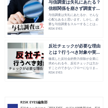
与信調査は失礼にあたる？
信頼関係を崩さず調査する
方法
与信調査は失礼にあたるか、そんな
心配もあると思います。しかし、必
要な与信調査をスルーすることは許
されません。取引先との信頼関係を
RISK EYES
崩さずに信用調査をする方法を分か
りやすく解説しています。
反社チェックが必要な理由
とは？行うべき対象や実施
方法を解説
徹底した反社会的勢力排除が企業に
求められる今、反社チェックは欠か
すことのできないフローになりまし
た。今回の記事では、反社チェック
RISK EYES
が必要な理由を解説し、反社チェッ
クを行うべき対象とチェックの実施
方法についても紹介していきます。
RISK EYES編集部
反社チェックツール「RISK EYES」のブログ編集部です。反社