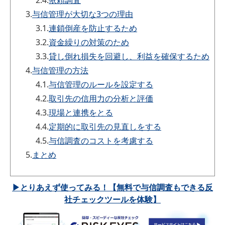
2.4.
依頼調査
3.
与信管理が大切な3つの理由
3.1.
連鎖倒産を防止するため
3.2.
資金繰りの対策のため
3.3.
貸し倒れ損失を回避し、利益を確保するため
4.
与信管理の方法
4.1.
与信管理のルールを設定する
4.2.
取引先の信用力の分析と評価
4.3.
現場と連携をとる
4.4.
定期的に取引先の見直しをする
4.5.
与信調査のコストを考慮する
5.
まとめ
▶とりあえず使ってみる！【無料で与信調査もできる反
社チェックツールを体験】