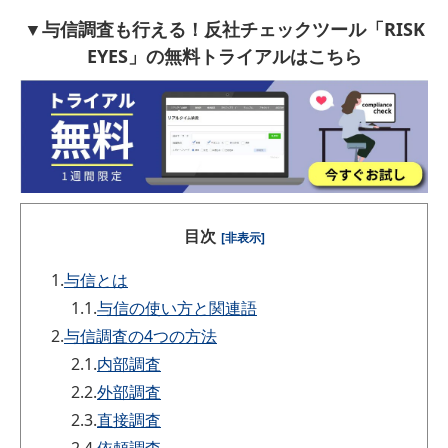
▼与信調査も行える！反社チェックツール「RISK
EYES」の無料トライアルはこちら
目次
[非表示]
1.
与信とは
1.1.
与信の使い方と関連語
2.
与信調査の4つの方法
2.1.
内部調査
2.2.
外部調査
2.3.
直接調査