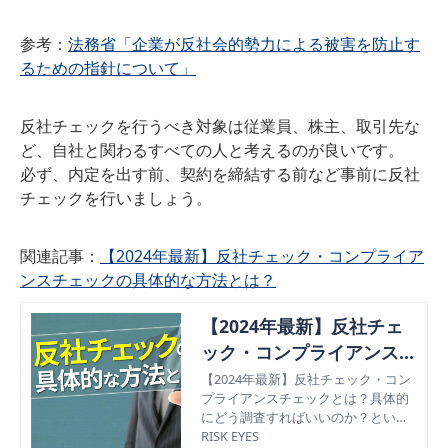
参考：
法務省「企業が反社会的勢力による被害を防止す
るための指針について」
反社チェックを行うべき対象は従業員、株主、取引先な
ど、自社と関わるすべての人と考えるのが良いです。
必ず、内定を出す前、契約を締結する前など事前に反社
チェックを行いましょう。
関連記事：
【2024年最新】反社チェック・コンプライア
ンスチェックの具体的な方法とは？
【2024年最新】反社チェ
ック・コンプライアンスチ
ェックの具体的な方法と
【2024年最新】反社チェック・コン
プライアンスチェックとは？具体的
は？
にどう調査すればいいのか？といっ
た基礎知識から、反社チェック方法
RISK EYES