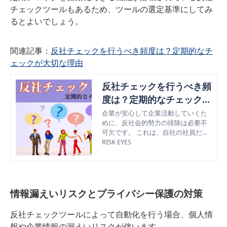
チェックツールもあるため、ツールの選定基準にしてみ
るとよいでしょう。
関連記事：
反社チェックを行うべき頻度は？定期的なチ
ェックが大切な理由
反社チェックを行うべき頻
度は？定期的なチェックが
大切な理由
企業が安心して企業活動していくた
めに、反社会的勢力の排除は必要不
可欠です。 これは、自社の社員だけ
でなく、取引先の反社チェックも欠
RISK EYES
かせないものです。今回の記事で
は、反社チェックを行うべき頻度
や、定期的な反社チェックが大切な
理由について解説していきます。
情報漏えいリスクとプライバシー保護の対策
反社チェックツールによって自動化を行う場合、個人情
報や企業情報の漏えいリスクが伴います。