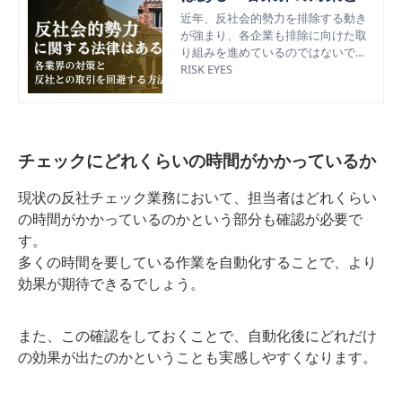
社との取引を回避する方法
近年、反社会的勢力を排除する動き
が強まり、各企業も排除に向けた取
も解説
り組みを進めているのではないでし
ょうか。この記事では、反社会的勢
RISK EYES
力に関する法律や各業界における法
律や対策を解説し、反社会的勢力と
の取引を回避する方法も紹介しま
す。
チェックにどれくらいの時間がかかっているか
現状の反社チェック業務において、担当者はどれくらい
の時間がかかっているのかという部分も確認が必要で
す。
多くの時間を要している作業を自動化することで、より
効果が期待できるでしょう。
また、この確認をしておくことで、自動化後にどれだけ
の効果が出たのかということも実感しやすくなります。