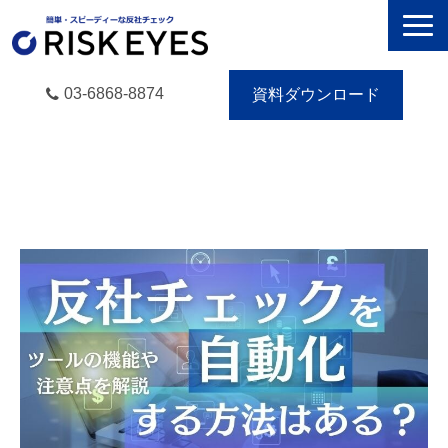
03-6868-8874
資料ダウンロード
RISK EYESとは
導入事例
動画で学ぶ
セミナー／イベント
eBooks
お役立ち情報
無料トライアル