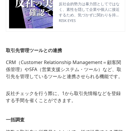
企業の確認方法
反社会的勢力は暴力団としてではな
く、素性を隠して企業や個人に接近
するため、気づかずに関わりを持っ
てしまうケースが増加。今回は、反
RISK EYES
社会的勢力との関わりを防ぐための
実名リストの確認方法や、反社チェ
ック・コンプライアンスチェックに
ついて解説。
取引先管理ツールとの連携
CRM（Customer Relationship Management＝顧客関
係管理）やSFA（営業支援システム・ツール）など、取
引先を管理しているツールと連携させられる機能です。
反社チェックを行う際に、1から取引先情報などを登録
する手間を省くことができます。
一括調査