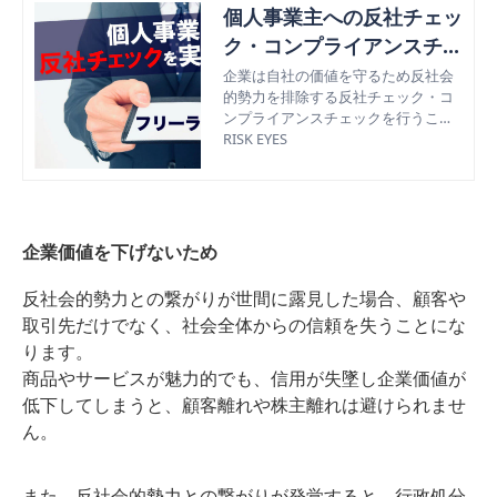
個人事業主への反社チェッ
ク・コンプライアンスチェ
ックを実施する必要性につ
企業は自社の価値を守るため反社会
的勢力を排除する反社チェック・コ
いて解説
ンプライアンスチェックを行うこと
が求められ、その対象には企業と同
RISK EYES
じく個人事業主も含まれている。今
回は反社会的勢力と関係性のある個
人事業主を取引から排除する方法を
紹介。
企業価値を下げないため
反社会的勢力との繋がりが世間に露見した場合、顧客や
取引先だけでなく、社会全体からの信頼を失うことにな
ります。
商品やサービスが魅力的でも、信用が失墜し企業価値が
低下してしまうと、顧客離れや株主離れは避けられませ
ん。
また、反社会的勢力との繋がりが発覚すると、行政処分