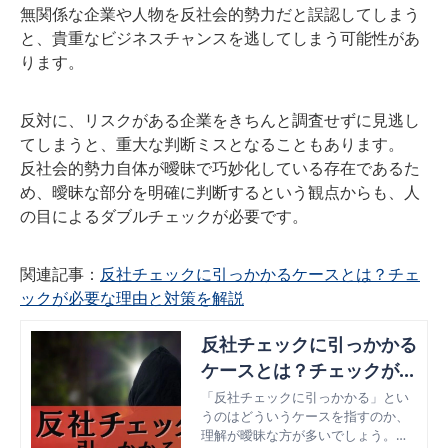
無関係な企業や人物を反社会的勢力だと誤認してしまう
と、貴重なビジネスチャンスを逃してしまう可能性があ
ります。
反対に、リスクがある企業をきちんと調査せずに見逃し
てしまうと、重大な判断ミスとなることもあります。
反社会的勢力自体が曖昧で巧妙化している存在であるた
め、曖昧な部分を明確に判断するという観点からも、人
の目によるダブルチェックが必要です。
関連記事：
反社チェックに引っかかるケースとは？チェ
ックが必要な理由と対策を解説
反社チェックに引っかかる
ケースとは？チェックが必
要な理由と対策を解説
「反社チェックに引っかかる」とい
うのはどういうケースを指すのか、
理解が曖昧な方が多いでしょう。こ