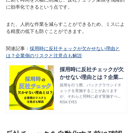
に効率化できるという点です。
また、人的な作業を減らすことができるため、ミスによ
る精度の低下も防ぐことができます。
関連記事：
採用時に反社チェックが欠かせない理由と
は？企業側のリスクと注意点も解説
採用時に反社チェックが欠
かせない理由とは？企業側
のリスクと注意点も解説
採用を行う際、バックグラウンドチ
ェックを実施することがあります
が、それらと同時に必ず実施すべき
なのが反社チェックです。この記事
RISK EYES
では採用時に反社チェックが欠かせ
ない理由と、反社チェックを実施し
なかった場合のリスクや注意点につ
いても解説します。