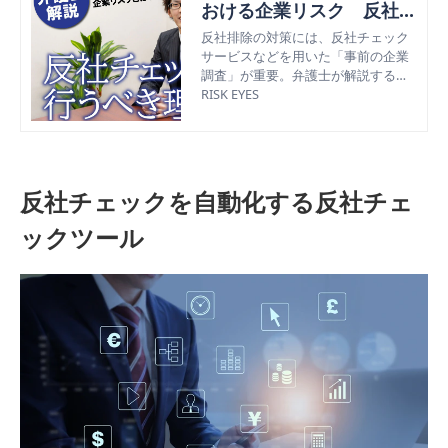
おける企業リスク 反社チ
ェックを行うべき7つのポ
反社排除の対策には、反社チェック
サービスなどを用いた「事前の企業
イント
調査」が重要。弁護士が解説する反
社排除における企業リスクを事例や
RISK EYES
対策とともに7つにまとめて解説。
反社チェックを自動化する反社チェ
ックツール