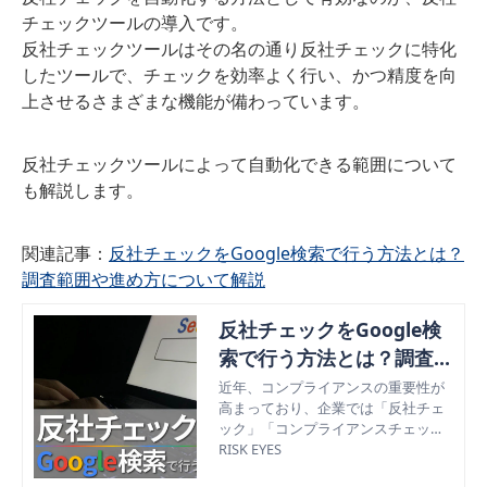
チェックツールの導入です。
反社チェックツールはその名の通り反社チェックに特化
したツールで、チェックを効率よく行い、かつ精度を向
上させるさまざまな機能が備わっています。
反社チェックツールによって自動化できる範囲について
も解説します。
関連記事：
反社チェックをGoogle検索で行う方法とは？
調査範囲や進め方について解説
反社チェックをGoogle検
索で行う方法とは？調査範
囲や進め方について解説
近年、コンプライアンスの重要性が
高まっており、企業では「反社チェ
ック」「コンプライアンスチェッ
ク」というキーワードが注目を浴び
RISK EYES
ている。本記事では「反社チェッ