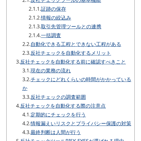
2.1.1.
証跡の保存
2.1.2.
情報の絞込み
2.1.3.
取引先管理ツールとの連携
2.1.4.
一括調査
2.2.
自動化できる工程とできない工程がある
2.3.
反社チェックを自動化するメリット
3.
反社チェックを自動化する前に確認すべきこと
3.1.
現在の業務の流れ
3.2.
チェックにどれくらいの時間がかかっている
か
3.3.
反社チェックの調査範囲
4.
反社チェックを自動化する際の注意点
4.1.
定期的にチェックを行う
4.2.
情報漏えいリスクとプライバシー保護の対策
4.3.
最終判断は人間が行う
5.
反社チェックツールRISK EYESが選ばれる理由