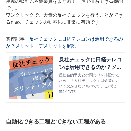
複数の取引先や従業員をまとめて一括で検索できる機能
です。
ワンクリックで、大量の反社チェックを行うことができ
るため、チェックの効率化に非常に有効です。
関連記事：
反社チェックに日経テレコンは活用できるの
か？メリット・デメリットを解説
反社チェックに日経テレコ
ンは活用できるのか？メリ
ット・デメリットを解説
反社会的勢力との関わりを排除する
ため、「反社チェック」は企業にお
いて欠かせないものです。この記事
では、反社チェックを行う際、新聞
RISK EYES
検索ツールである日経テレコンは活
用できるかを解説していきます。
自動化できる工程とできない工程がある