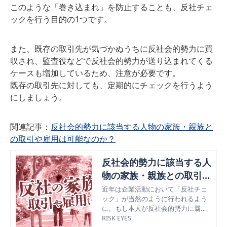
このような「巻き込まれ」を防止することも、反社チェ
ックを行う目的の1つです。
また、既存の取引先が気づかぬうちに反社会的勢力に買
収され、監査役などで反社会的勢力が送り込まれてくる
ケースも増加しているため、注意が必要です。
既存の取引先に対しても、定期的にチェックを行うよう
にしましょう。
関連記事：
反社会的勢力に該当する人物の家族・親族と
の取引や雇用は可能なのか？
反社会的勢力に該当する人
物の家族・親族との取引や
雇用は可能なのか？
近年は企業活動において「反社チェ
ック」が当然のように行われるよう
に。もし本人が反社会的勢力に属し
ていなくても、その家族や親族が反
RISK EYES