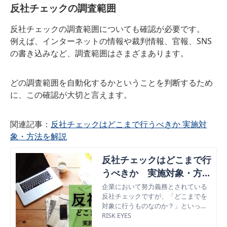
反社チェックの調査範囲
反社チェックの調査範囲についても確認が必要です。
例えば、インターネットの情報や裁判情報、官報、SNS
の書き込みなど、調査範囲はさまざまあります。
どの調査範囲を自動化するかということを判断するため
に、この確認が大切と言えます。
関連記事：
反社チェックはどこまで行うべきか 実施対
象・方法を解説
反社チェックはどこまで行
うべきか 実施対象・方法
を解説
企業において努力義務とされている
反社チェックですが、「どこまでを
対象に行うものなのか？」といった
疑問を感じている方も多いのではな
RISK EYES
いでしょうか。この記事では、反社