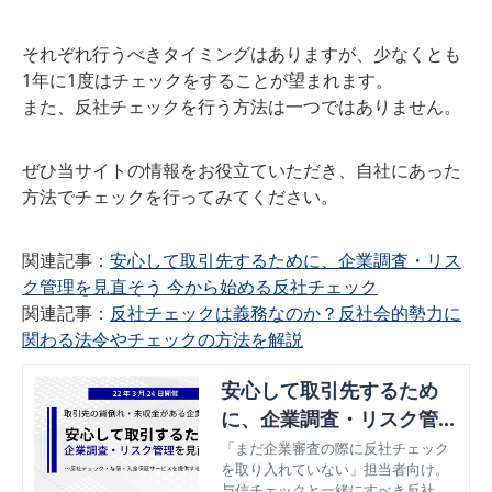
それぞれ行うべきタイミングはありますが、少なくとも
1年に1度はチェックをすることが望まれます。
また、反社チェックを行う方法は一つではありません。
ぜひ当サイトの情報をお役立ていただき、自社にあった
方法でチェックを行ってみてください。
関連記事：
安心して取引先するために、企業調査・リス
ク管理を見直そう 今から始める反社チェック
関連記事：
反社チェックは義務なのか？反社会的勢力に
関わる法令やチェックの方法を解説
安心して取引先するため
に、企業調査・リスク管理
を見直そう 今から始める
「まだ企業審査の際に反社チェック
を取り入れていない」担当者向け。
反社チェック
与信チェックと一緒にすべき反社チ