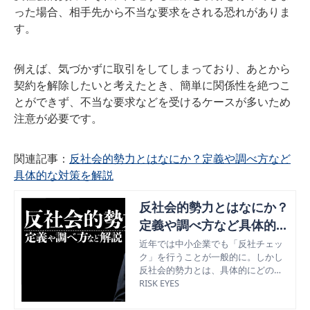
った場合、相手先から不当な要求をされる恐れがありま
す。
例えば、気づかずに取引をしてしまっており、あとから
契約を解除したいと考えたとき、簡単に関係性を絶つこ
とができず、不当な要求などを受けるケースが多いため
注意が必要です。
関連記事：
反社会的勢力とはなにか？定義や調べ方など
具体的な対策を解説
反社会的勢力とはなにか？
定義や調べ方など具体的な
対策を解説
近年では中小企業でも「反社チェッ
ク」を行うことが一般的に。しかし
反社会的勢力とは、具体的にどのよ
うな団体が反社会的勢力にあたるの
RISK EYES
かわかりづらいことがある。今回は
反社会的勢力の定義を的根拠から明