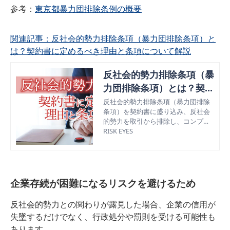
参考：
東京都暴力団排除条例の概要
関連記事：
反社会的勢力排除条項（暴力団排除条項）と
は？契約書に定めるべき理由と条項について解説
反社会的勢力排除条項（暴
力団排除条項）とは？契約
書に定めるべき理由と条項
反社会的勢力排除条項（暴力団排除
条項）を契約書に盛り込み、反社会
について解説
的勢力を取引から排除し、コンプラ
イアンス遵守することが企業に推奨
RISK EYES
されている。この記事では反社会的
勢力排除条項（暴力団排除条項）を
契約書に盛り込むべき理由について
解説。
企業存続が困難になるリスクを避けるため
反社会的勢力との関わりが露見した場合、企業の信用が
失墜するだけでなく、行政処分や罰則を受ける可能性も
あります。