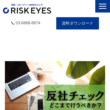
03-6868-8874
資料ダウンロード
RISK EYESとは
導入事例
動画で学ぶ
セミナー／イベント
eBooks
お役立ち情報
無料トライアル