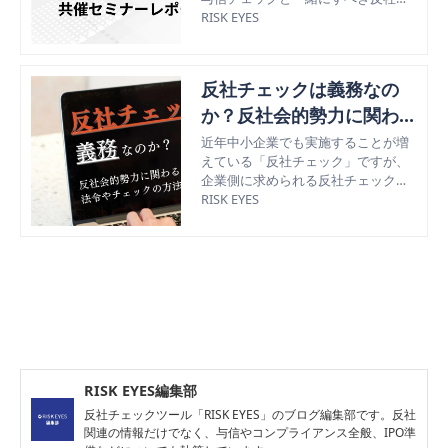
ェックとは？をテーマに、22年3月2
RISK EYES
4日（木）ROBOT PAYMENT社・アラ
ームボックス社と合同開催したセミ
ナーレポートをお届け。
反社チェックは義務なの
か？反社会的勢力に関わる
法令やチェックの方法を解
近年中小企業でも実施することが増
えている「反社チェック」ですが、
説
企業側に求められる反社チェックは
どこまで義務とされているのでしょ
RISK EYES
うか。今回は、法的に定められてい
る内容も確認し、反社チェックの方
法も解説します。
RISK EYES編集部
反社チェックツール「RISK EYES」のブログ編集部です。反社
関連の情報だけでなく、与信やコンプライアンス全般、IPO準