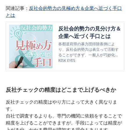
関連記事：
反社会的勢力の見極め方＆企業へ近づく手口
とは
反社会的勢力の見分け方＆
企業へ近づく手口とは
各都道府県の暴力団排除条例によ
り、反社会的勢力は表立って活動す
ることができず、一般人が巧妙化さ
れた反社を見極めるのは難しくなっ
RISK EYES
ています。 しかし、そんな状況でも
反社と関わってしまうと企業は最悪
倒産、個人は就職が困難になってし
まったりと色々なリスクがありま
す。 今回は反社会的勢力の見極め方
反社チェックの精度はどこまで上げるべきか
や企業へ近づく手口について解説し
ます。 どんな反社排除の対策を講じ
反社チェックの精度はやり方によって大きく異なりま
ても、専門機関でなければ反社を10
す。
0％見極めることは難しいですが、見
自社で調査するよりも、専門の機関に依頼をすることで
極めポイントを知っておくことでリ
スク検知がしやすくなります。 「な
精度を上げることができますが、手段によっては精度が
んか怪しいな！」と気が付けるよ
上がる分、かかる費用が増加する場合もあります。