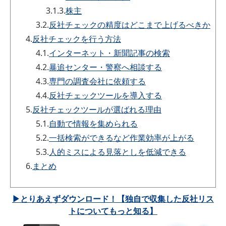
3.1.3.
株主
3.2.
反社チェックの精度はどこまで上げるべきか
4.
反社チェックを行う方法
4.1.
インターネット・新聞記事の検索
4.2.
暴追センター・警察へ相談する
4.3.
専門の調査会社に依頼する
4.4.
反社チェックツールを導入する
5.
反社チェックツールが選ばれる理由
5.1.
自動で情報を集められる
5.2.
一括検索ができるなど作業効率が上がる
5.3.
人的ミスによる見落としを低減できる
6.
まとめ
▶とりあえずダウンロード！【独自で収集した反社リス
トについてもっと知る】