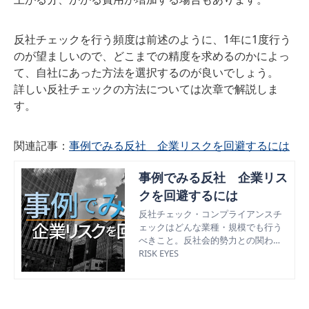
う、疑いを持つべきポイントを押さ
えましょう。
反社チェックを行う頻度は前述のように、1年に1度行う
のが望ましいので、どこまでの精度を求めるのかによっ
て、自社にあった方法を選択するのが良いでしょう。
詳しい反社チェックの方法については次章で解説しま
す。
関連記事：
事例でみる反社 企業リスクを回避するには
事例でみる反社 企業リス
クを回避するには
反社チェック・コンプライアンスチ
ェックはどんな業種・規模でも行う
べきこと。反社会的勢力との関わり
が露見すると、最終的には倒産に繋
RISK EYES
がってしまう恐れがある。今回は、
実際に発覚するとどうなるか事例を
元に解説。