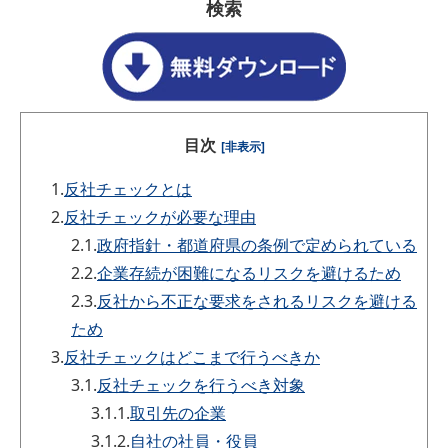
検索
目次
[非表示]
1.
反社チェックとは
2.
反社チェックが必要な理由
2.1.
政府指針・都道府県の条例で定められている
2.2.
企業存続が困難になるリスクを避けるため
2.3.
反社から不正な要求をされるリスクを避ける
ため
3.
反社チェックはどこまで行うべきか
3.1.
反社チェックを行うべき対象
3.1.1.
取引先の企業
3.1.2.
自社の社員・役員