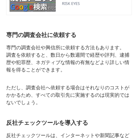
ク」というキーワードが注目を浴び
RISK EYES
ている。本記事では「反社チェッ
ク」「コンプライアンスチェック」
をGoogle検索で行う方法に焦点を当
てて解説。
専門の調査会社に依頼する
専門の調査会社や興信所に依頼する方法もあります。
調査を依頼すると、数日から数週間で経歴や評判、逮捕
歴や犯罪歴、ネガティブな情報の有無などより詳しい情
報を得ることができます。
ただし、調査会社へ依頼する場合はそれなりのコストが
かかるため、すべての取引先に実施するのは現実的では
ないでしょう。
反社チェックツールを導入する
反社チェックツールは、インターネットや新聞記事など