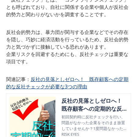
とも呼ばれており、自社に関係する企業や個人が反社会
的勢力と関わりがないかを調査することです。
反社会的勢力は、暴力団が関与する企業などでその存在
を隠し、巧妙に経済活動を行っているため、反社会的勢
力と気づかずに接触している恐れがあります。
企業リスクを回避するためにも、反社チェックは重要な
項目です。
関連記事：
反社の見落としゼロへ！ 既存顧客への定期
的な反社チェックが必要な3つの理由
反社の見落としゼロへ！
既存顧客への定期的な反社
チェックが必要な3つの理
初回契約時に反社チェックを行い、
問題がなかった企業をそのまま放置
由
していませんか？1度問題なかったか
らといって、2度目3度目が問題ない
RISK EYES