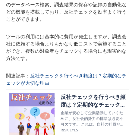
のデータベース検索、調査結果の保存や記録の自動化な
どの機能を搭載しており、反社チェックを効率よく行う
ことができます。
ツールの利用には基本的に費用が発生しますが、調査会
社に依頼する場合よりもかなり低コストで実施すること
ができ、複数の対象者をチェックする場合にも現実的な
方法です。
関連記事：
反社チェックを行うべき頻度は？定期的なチ
ェックが大切な理由
反社チェックを行うべき頻
度は？定期的なチェックが
大切な理由
企業が安心して企業活動していくた
めに、反社会的勢力の排除は必要不
可欠です。 これは、自社の社員だけ
でなく、取引先の反社チェックも欠
RISK EYES