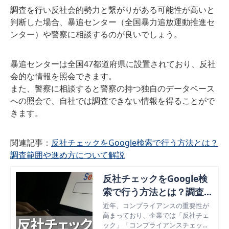
調査を行い反社会的勢力と繋がりがある可能性が高いと
判断した場合、暴追センター（全国暴力追放運動推進セ
ンター）や警察に相談するのが良いでしょう。
暴追センターは全国47都道府県に設置されており、反社
会的な情報を照会できます。
また、警察に相談すると警察の持つ独自のデータベース
への照会で、自社では調査できない情報を得ることがで
きます。
関連記事：
反社チェックをGoogle検索で行う方法とは？
調査範囲や進め方について解説
反社チェックをGoogle検
索で行う方法とは？調査範
囲や進め方について解説
近年、コンプライアンスの重要性が
高まっており、企業では「反社チェ
ック」「コンプライアンスチェッ