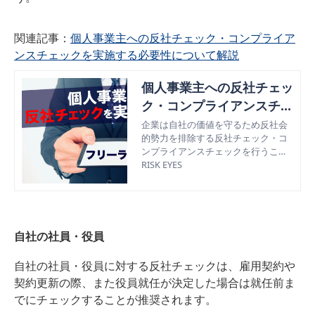
関連記事：
個人事業主への反社チェック・コンプライア
ンスチェックを実施する必要性について解説
個人事業主への反社チェッ
ク・コンプライアンスチェ
ックを実施する必要性につ
企業は自社の価値を守るため反社会
的勢力を排除する反社チェック・コ
いて解説
ンプライアンスチェックを行うこと
が求められ、その対象には企業と同
RISK EYES
じく個人事業主も含まれている。今
回は反社会的勢力と関係性のある個
人事業主を取引から排除する方法を
紹介。
自社の社員・役員
自社の社員・役員に対する反社チェックは、雇用契約や
契約更新の際、また役員就任が決定した場合は就任前ま
でにチェックすることが推奨されます。