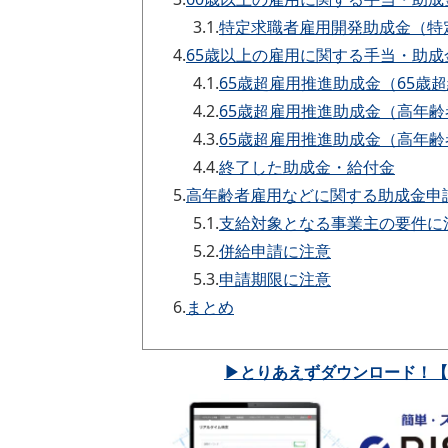
3.1.
特定求職者雇用開発助成金（特
4.
65歳以上の雇用に関する手当・助成
4.1.
65歳超雇用推進助成金（65歳
4.2.
65歳超雇用推進助成金（高年
4.3.
65歳超雇用推進助成金（高年
4.4.
終了した助成金・給付金
5.
高年齢者雇用などに関する助成金申
5.1.
支給対象となる事業主の要件に
5.2.
併給申請に注意
5.3.
申請期限に注意
6.
まとめ
▶とりあえずダウンロード！【