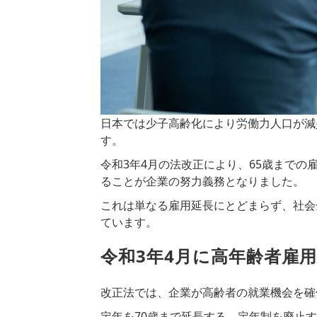
日本では少子高齢化により労働力人口が減
す。
令和
3
年
4
月の法改正により、
65
歳までの
ることが企業の努力義務となりました。
これは単なる雇用延長にとどまらず、社会
ています。
令和3年4月に高年齢者雇
改正法では、企業が高齢者の就業機会を確
定年を
70
歳まで延長する、定年制を廃止す