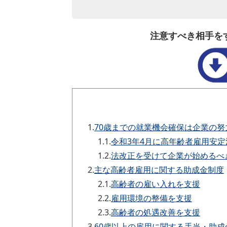
注意すべき相手を
1.
70歳までの就業機会確保は企業の努
1.1.
令和3年4月に高年齢者雇用安定
1.2.
法改正を受けて企業が始めるべ
2.
主な高齢者雇用に関する助成金制度
2.1.
高齢者の雇い入れを支援
2.2.
雇用環境の整備を支援
2.3.
高齢者の処遇改善を支援
3.
60歳以上の雇用に関する手当・助成