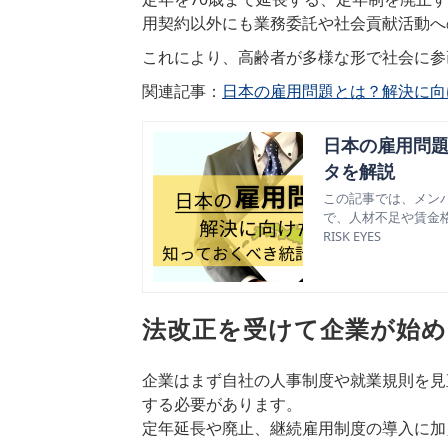
用契約以外にも業務委託や社会貢献活動へ
これにより、高齢者が多様な形で社会に参
関連記事：
日本の雇用問題とは？解決に向
日本の雇用問
タを解説
この記事では、メン
で、人材不足や賃金
RISK EYES
法改正を受けて企業が始
企業はまず自社の人事制度や就業規則を見
する必要があります。
定年延長や廃止、継続雇用制度の導入に加