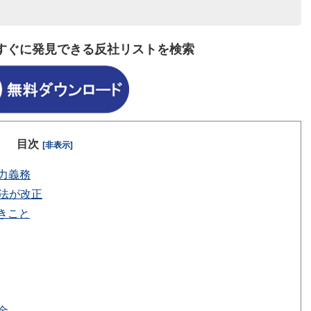
すぐに発見できる反社リストを検索
目次
[非表示]
力義務
法が改正
きこと
金