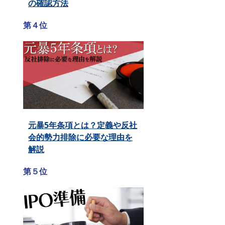
の確認方法
第４位
元暴5年条項とは？定義や反社
会的勢力排除に必要な理由を
解説
第５位