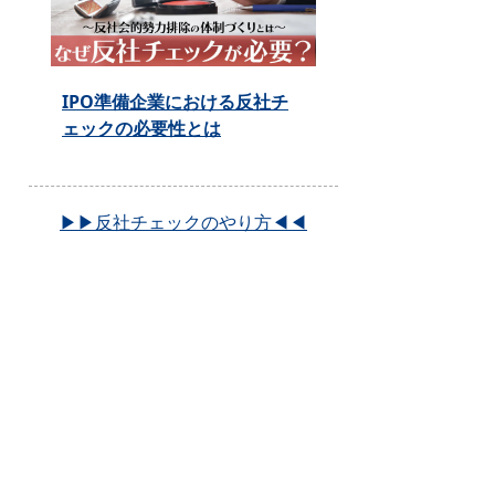
IPO準備企業における反社チ
ェックの必要性とは
▶▶反社チェックのやり方◀◀