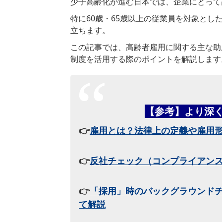
少子高齢化が進む日本では、企業にとって
特に
60
歳・
65
歳以上の従業員を対象とし
立ちます。
この記事では、高齢者雇用に関する主な助
制度を活用する際のポイントを解説します
【参考】より深
👉
雇用とは？法律上の定義や雇用
👉
反社チェック（コンプライアン
👉
「採用」時のバックグラウンド
て解説