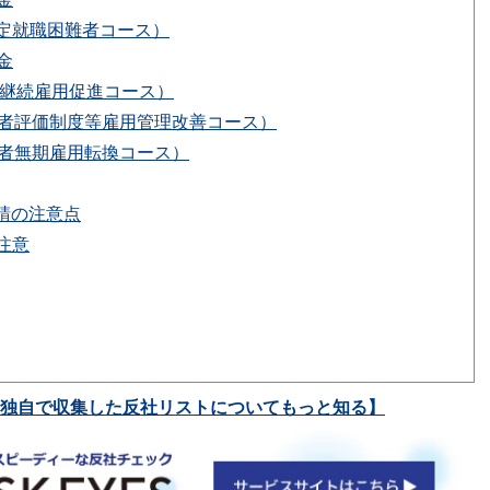
定就職困難者コース）
金
超継続雇用促進コース）
齢者評価制度等雇用管理改善コース）
齢者無期雇用転換コース）
請の注意点
注意
独自で収集した反社リストについてもっと知る】