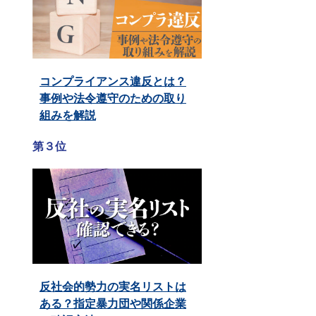
コンプライアンス違反とは？
事例や法令遵守のための取り
組みを解説
第３位
反社会的勢力の実名リストは
ある？指定暴力団や関係企業