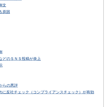
例文
る原因
例
などのＳＮＳ投稿が炎上
示
からの悪評
めに反社チェック（コンプライアンスチェック）が有効