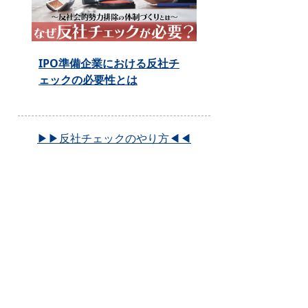
IPO準備企業における反社チ
ェックの必要性とは
▶▶反社チェックのやり方◀◀