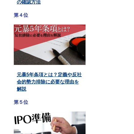
の確認方法
第４位
元暴5年条項とは？定義や反社
会的勢力排除に必要な理由を
解説
第５位