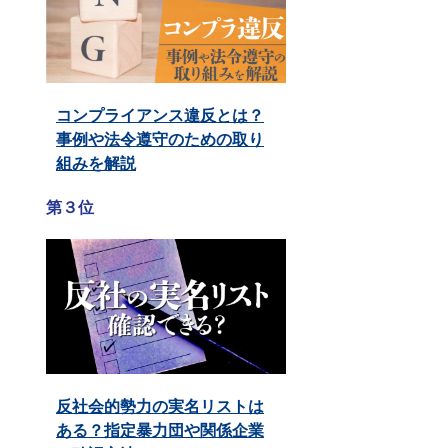
コンプライアンス違反とは？
事例や法令遵守のための取り
組みを解説
第３位
反社会的勢力の実名リストは
ある？指定暴力団や関係企業