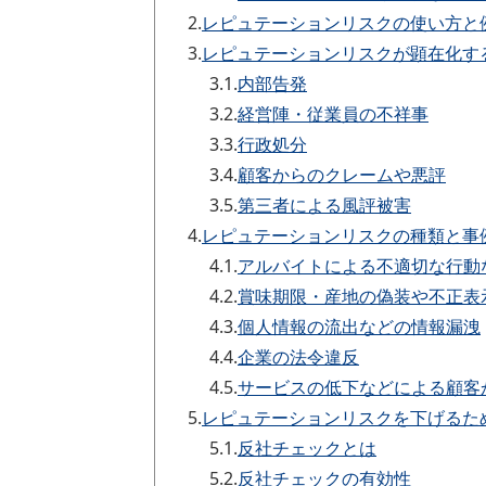
2.
レピュテーションリスクの使い方と
3.
レピュテーションリスクが顕在化す
3.1.
内部告発
3.2.
経営陣・従業員の不祥事
3.3.
行政処分
3.4.
顧客からのクレームや悪評
3.5.
第三者による風評被害
4.
レピュテーションリスクの種類と事
4.1.
アルバイトによる不適切な行動
4.2.
賞味期限・産地の偽装や不正表
4.3.
個人情報の流出などの情報漏洩
4.4.
企業の法令違反
4.5.
サービスの低下などによる顧客
5.
レピュテーションリスクを下げるた
5.1.
反社チェックとは
5.2.
反社チェックの有効性